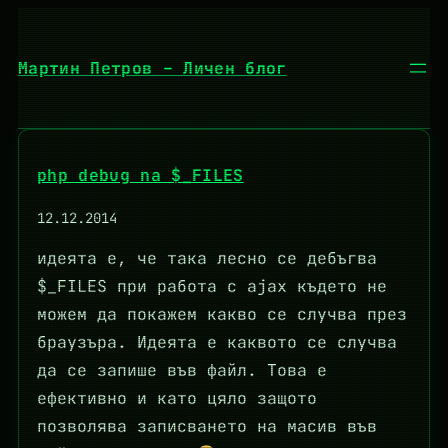
Към
съдържанието
Мартин Петров – Личен блог
php debug na $_FILES
12.12.2014
идеята е, че така лесно се дебъгва
$_FILES при работа с ajax където не
можем да покажем какво се случва през
браузъра. Идеята е каквото се случва
да се запише във файл. Това е
ефективно и като цяло защото
позволява записването на масив във