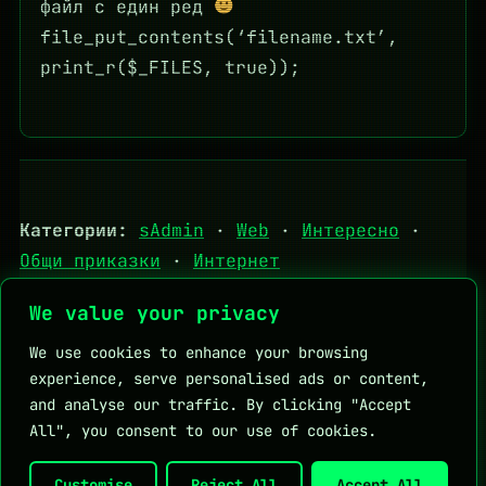
файл с един ред
file_put_contents(‘filename.txt’,
print_r($_FILES, true));
Категории:
sAdmin
·
Web
·
Интересно
·
Общи приказки
·
Интернет
We value your privacy
Tips
·
За мен
Личен блог на Мартин Петров
We use cookies to enhance your browsing
experience, serve personalised ads or content,
and analyse our traffic. By clicking "Accept
All", you consent to our use of cookies.
Полезни връзки:
DHStudio
KapkaMed
Личен блог на Мартин Петров
Customise
Reject All
Accept All