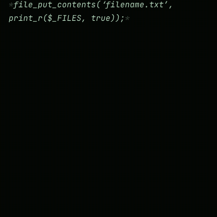
file_put_contents(‘filename.txt’,
print_r($_FILES, true));