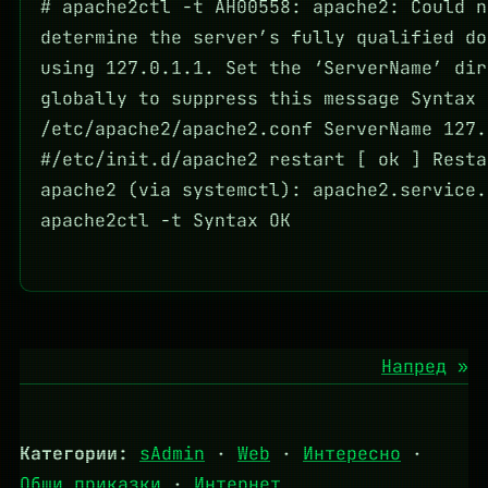
# apache2ctl -t AH00558: apache2: Could n
determine the server’s fully qualified do
using 127.0.1.1. Set the ‘ServerName’ dir
globally to suppress this message Syntax 
/etc/apache2/apache2.conf ServerName 127.
#/etc/init.d/apache2 restart [ ok ] Resta
apache2 (via systemctl): apache2.service.
apache2ctl -t Syntax OK
Напред
»
Категории:
sAdmin
·
Web
·
Интересно
·
Общи приказки
·
Интернет