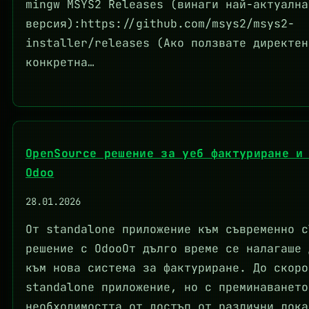
mingw MSYS2 Releases (винаги най-актуална
версия):https://github.com/msys2/msys2-
installer/releases (Ако ползвате директен
конкретна…
OpenSource решение за уеб фактуриране и
Odoo
28.01.2026
От standalone приложение към съвременно c
решение с OdooОт дълго време се налагаше 
към нова система за фактуриране. До скоро
standalone приложение, но с преминаването
необходимостта от достъп от различни лока