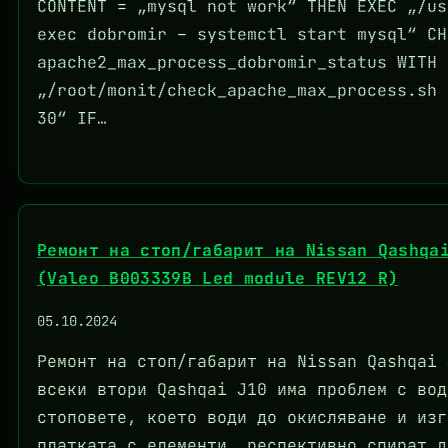
CONTENT = „mysql not work“ THEN EXEC „/us
exec dobromir – systemctl start mysql“ CH
apache2_max_process_dobromir_status WITH 
„/root/monit/check_apache_max_process.sh 
30“ IF…
Ремонт на стоп/габарит на Nissan Qashqa
(Valeo B003339B Led module REV12 R)
05.10.2024
Ремонт на стоп/габарит на Nissan Qashqai 
всеки втори Qashqai J10 има проблем с вод
стоповете, което води до окисляване и изг
платката с елементи, респективно спират д