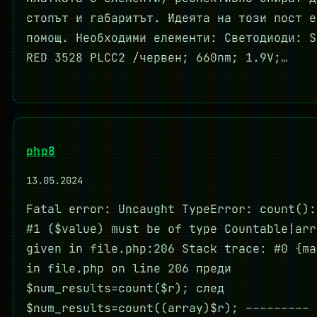
стопът и габаритът. Идеята на този пост е
помощ. Необходими елементи: Светодиоди: S
RED 3528 PLCC2 /червен; 660nm; 1.9V;…
php8
13.05.2024
Fatal error: Uncaught TypeError: count():
#1 ($value) must be of type Countable|arr
given in file.php:206 Stack trace: #0 {ma
in file.php on line 206 преди
$num_results=count($r); след
$num_results=count((array)$r); –––––––––