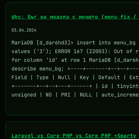
dhc: Бъг на модула с менюто (menu fix /
03.04.2024
MariaDB [d_dar6hd3]> insert into menu_bg 
values (‘3’); ERROR 167 (22003): Out of r
for column ‘id’ at row 1 MariaDB [d_dar6h
describe menu_bg; +––––+–––––––+––+––+–––
Field | Type | Null | Key | Default | Ext
+–––––––+––+––+–––+–––––-+ | id | tinyint
unsigned | NO | PRI | NULL | auto_increme
Laravel vs Core PHP vs Core PHP +Smarty