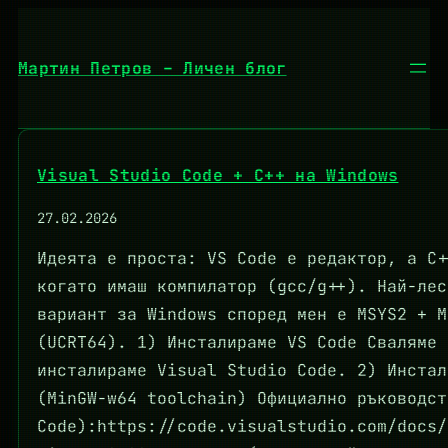
Към
съдържанието
Мартин Петров – Личен блог
Visual Studio Code + C++ на Windows
27.02.2026
Идеята е проста: VS Code е редактор, а C+
когато имаш компилатор (gcc/g++). Най-лес
вариант за Windows според мен е MSYS2 + M
(UCRT64). 1) Инсталираме VS Code Сваляме 
инсталираме Visual Studio Code. 2) Инстал
(MinGW-w64 toolchain) Официално ръководст
Code):https://code.visualstudio.com/docs/