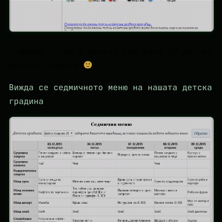
Извод:
за 3 месеца сме били 17 дни на
детска градина
Вижда се седмичното меню на нашата детска
градина