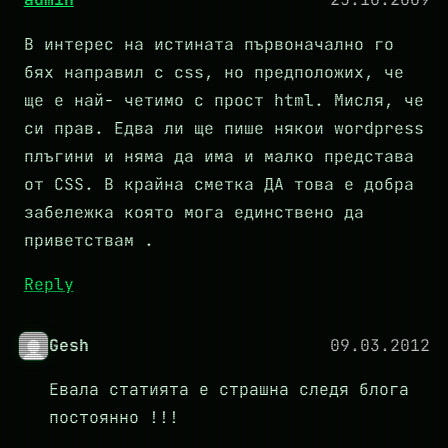
В интерес на истината първоначално го
бях направил с css, но предположих, че
ще е най- четимо с прост html. Мисля, че
си прав. Едва ли ще пише някои wordpress
плъгини и няма да има и малко представа
от CSS. В крайна сметка ДА това е добра
забележка която мога единствено да
приветствам .
Reply
Gesh
09.03.2012
Евала статията е страшна следя блога
постоянно !!!