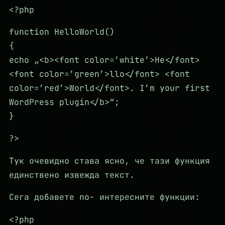
<?php
function HelloWorld()
{
echo „<b><font color=’white’>He</font>
<font color=’green’>llo</font> <font
color=’red’>World</font>. I’m your first
WordPress plugin</b>“;
}
?>
Тук очевидно става ясно, че тази функция
единствено извежда текст.
Сега добавете по- интересните функции:
<?php