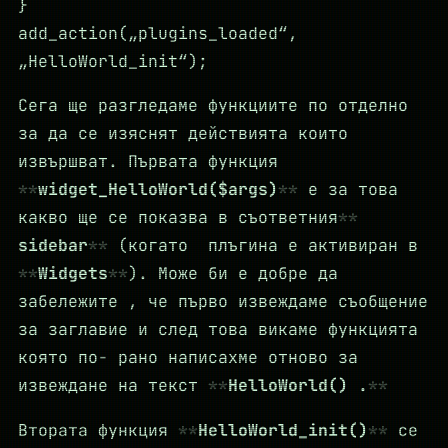
}
add_action(„plugins_loaded“,
„HelloWorld_init“);
Сега ще разгледаме функциите по отделно
за да се изяснят действията които
извършват. Първата функция
widget_HelloWorld($args)
е за това
какво ще се показва в съответния
sidebar
(когато плъгина е активиран в
Widgets
). Може би е добре да
забележите , че първо извеждаме съобщение
за заглавие и след това викаме функцията
която по- рано написахме отново за
извеждане на текст
HelloWorld() .
Втората функция
HelloWorld_init()
се