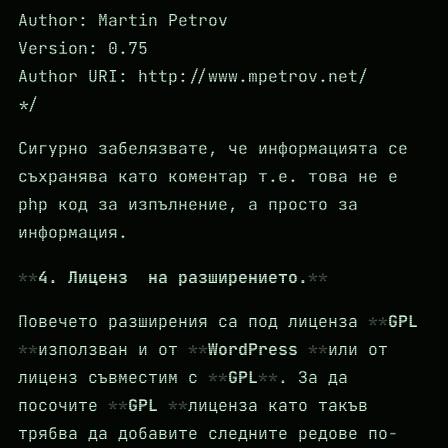
Author: Martin Petrov
Version: 0.75
Author URI: http://www.mpetrov.net/
*/
Сигурно забелязвате, че информацията се
съхранява като коментар т.е. това не е
php код за изпълнение, а просто за
информация.
4. Лиценз на разширението.
Повечето разширения са под лиценза
GPL
използван и от
WordPress
или от
лиценз съвместим с
GPL
. За да
посочите
GPL
лиценза като такъв
трябва да добавите следните редове по-