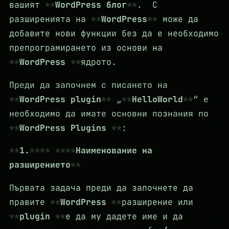
вашият
WordPress блог
. С
разширенията на
WordPress
може да
добавите нови функции без да е необходимо
препрограмирането из основи на
WordPress
ядрото.
Преди да започнем с писането на
WordPress plugin
„
HelloWorld
“ е
необходимо да имате основни познания по
WordPress Plugins
:
1.
Наименование на
разширението
Първата задача преди да започнете да
правите
WordPress
разширение или
plugin
е да му дадете име и да