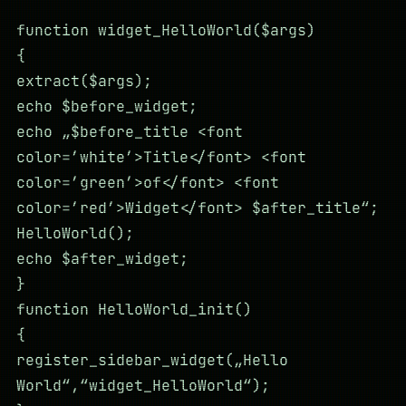
function widget_HelloWorld($args)
{
extract($args);
echo $before_widget;
echo „$before_title <font
color=’white’>Title</font> <font
color=’green’>of</font> <font
color=’red’>Widget</font> $after_title“;
HelloWorld();
echo $after_widget;
}
function HelloWorld_init()
{
register_sidebar_widget(„Hello
World“,“widget_HelloWorld“);