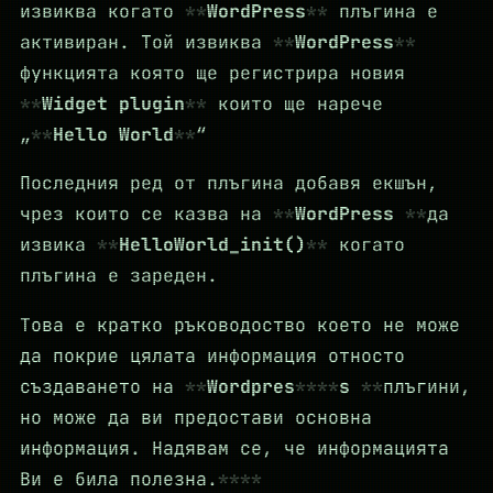
извиква когато
WordPress
плъгина е
активиран. Той извиква
WordPress
функцията която ще регистрира новия
Widget plugin
които ще нарече
„
Hello World
“
Последния ред от плъгина добавя екшън,
чрез които се казва на
WordPress
да
извика
HelloWorld_init()
когато
плъгина е зареден.
Това е кратко ръководоство което не може
да покрие цялата информация относто
създаването на
Wordpres
s
плъгини,
но може да ви предостави основна
информация. Надявам се, че информацията
Ви е била полезна.