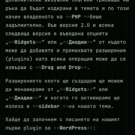
ръка да бъдат кодирани в темата и по този
начин владееното на
PHP
беше
задължително. Във версия 2.0 и всяка
следваща версия е въведена опцията
„
Widgets
“ или „
Джаджи
“ от където
може да добавяте и премахвате разширения
(plugins) като всяка операция може да се
извърши с
Drag and Drop
.
Разширението кеото ще създадем ще можем
да менажираме от „
Widgets
“ или
„
Джаджи
“ и когато го активираме ще
излиза в
sidebar
на нашата тема.
Хайде да започнем с писането на нашият
първи plugin за
WordPress
: