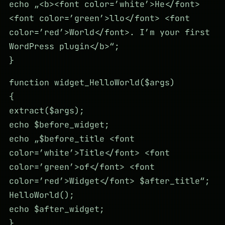
echo „<b><font color=’white’>He</font>
<font color=’green’>llo</font> <font
color=’red’>World</font>. I’m your first
WordPress plugin</b>“;
}
function widget_HelloWorld($args)
{
extract($args);
echo $before_widget;
echo „$before_title <font
color=’white’>Title</font> <font
color=’green’>of</font> <font
color=’red’>Widget</font> $after_title“;
HelloWorld();
echo $after_widget;
}