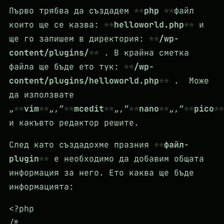
Първо трябва да създадем
php
файл
които ще се казва:
helloworld.php
и
ще го запишем в директория:
/wp-
content/plugins/
. В крайна сметка
файла ще бъде ето тук:
/wp-
content/plugins/helloworld.php
. Може
да използвате
„
vim
„,“
mcedit
„,“
nano
„,“
pico
и какъвто редактор решите.
След като създадохме празния
файл-
plugin
е необходимо да добавим общата
информация за него. Ето каква ще бъде
информацията:
<?php
/*