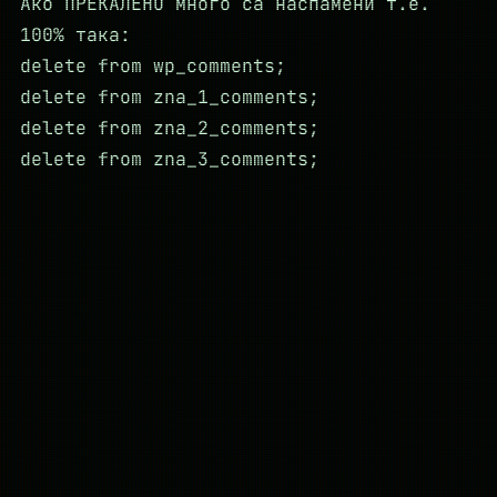
Ако ПРЕКАЛЕНО много са наспамени т.е.
100% така:
delete from wp_comments;
delete from zna_1_comments;
delete from zna_2_comments;
delete from zna_3_comments;