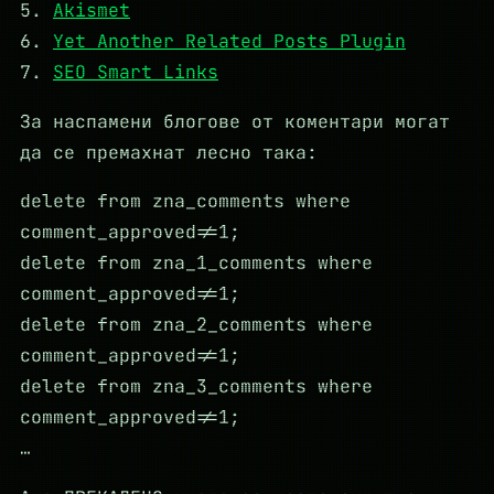
5.
Akismet
6.
Yet Another Related Posts Plugin
7.
SEO Smart Links
За наспамени блогове от коментари могат
да се премахнат лесно така:
delete from zna_comments where
comment_approved!=1;
delete from zna_1_comments where
comment_approved!=1;
delete from zna_2_comments where
comment_approved!=1;
delete from zna_3_comments where
comment_approved!=1;
…