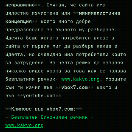
неправилно
. Смятам, че сайта има
цялостно изчистена или
минималистична
концепция
която много добре
предразполага за бързото му разбиране.
Идеята беше когато потребител влезе в
сайта от първия миг да разбере каква е
идеята, но очевидно има потребители които
са затруднени. За целта реших да направя
няколко видео урока за това как се ползва
безплатния речник-
www.kakvo.org
. Уроците
съм ги качил във
vbox7.com
както и
във
youtube.com
Клипове във vbox7.com:
–
Безплатен Синонимен речник –
www.kakvo.org