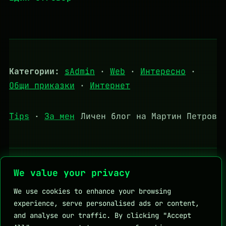
Категории:
sAdmin
·
Web
·
Интересно
·
Общи приказки
·
Интернет
Tips
·
За мен
Личен блог на Мартин Петров
Полезни връзки:
DHStudio
KapkaMed
We value your privacy
Личен блог на Мартин Петров
We use cookies to enhance your browsing
experience, serve personalised ads or content,
and analyse our traffic. By clicking "Accept