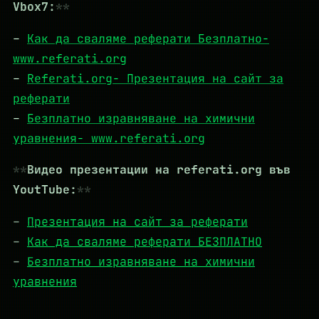
Vbox7:
–
Как да сваляме реферати Безплатно-
www.referati.org
–
Referati.org- Презентация на сайт за
реферати
–
Безплатно изравняване на химични
уравнения- www.referati.org
Видео презентации на referati.org във
YoutTube:
–
Презентация на сайт за реферати
–
Как да сваляме реферати БЕЗПЛАТНО
–
Безплатно изравняване на химични
уравнения