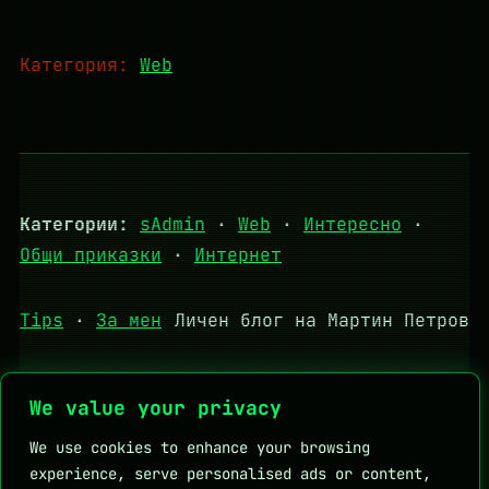
Категория:
Web
Категории:
sAdmin
·
Web
·
Интересно
·
Общи приказки
·
Интернет
Tips
·
За мен
Личен блог на Мартин Петров
We value your privacy
Полезни връзки:
DHStudio
KapkaMed
We use cookies to enhance your browsing
Личен блог на Мартин Петров
experience, serve personalised ads or content,