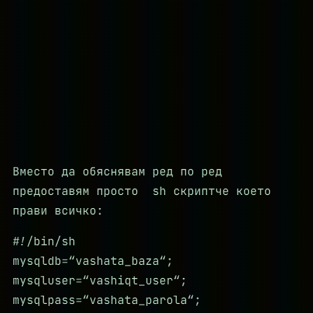
Вместо да обяснявам ред по ред
предоставям простo sh скриптче което
прави всичко:
#!/bin/sh
mysqldb=“vashata_baza“;
mysqluser=“vashiqt_user“;
mysqlpass=“vashata_parola“;