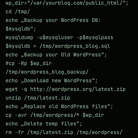
wp_dir=“/var/yourblog.com/public_html/“;
cd /tmp/
echo „Backup your WordPress DB:
$mysqldb“;
mysqldump -u$mysqluser -p$mysqlpass
$mysqldb > /tmp/wordpress_blog.sql
echo „Backup your Old WordPress“;
#cp -Rp $wp_dir
/tmp/wordpress_blog_backup/
echo „Download new WordPress“;
wget -q http://wordpress.org/latest.zip
unzip /tmp/latest.zip
echo „Replace old WordPress files“;
cp -avr /tmp/wordpress/* $wp_dir
echo „Delete temp files“;
rm -fr /tmp/latest.zip /tmp/wordpress/