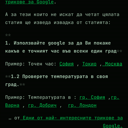
трикове за Google
.
А за тези които не искат да четат цялата
статия ще изведа извадка от статията:
1. Използвайте google за да Ви покаже
какъв е точният час във всеки един град
Пример: Точен час:
София
,
Токио
,
Москва
1.2 Проверете температурата в своя
град.
Пример: Температурата в :
гр. София
,
гр.
Варна
,
гр. Добрич
,
гр. Лондон
… от
Едни от най- интересните трикове за
Google.