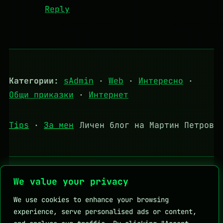
Reply
Категории:
sAdmin
·
Web
·
Интересно
·
Общи приказки
·
Интернет
Tips
·
За мен
Личен блог на Мартин Петров
Полезни връзки:
DHStudio
KapkaMed
We value your privacy
Личен блог на Мартин Петров
We use cookies to enhance your browsing
experience, serve personalised ads or content,