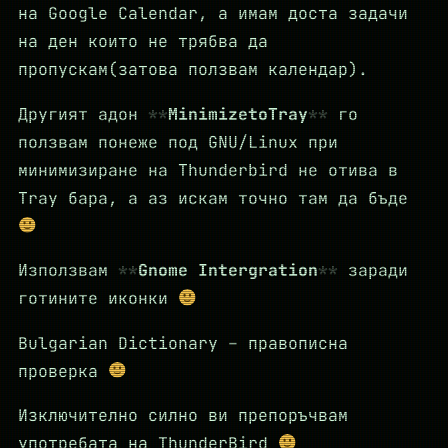
на Google Calendar, а имам доста задачи
на ден които не трябва да
пропускам(затова ползвам календар).
Другият адон
MinimizetoTray
го
ползвам понеже под GNU/Linux при
минимизиране на Thunderbird не отива в
Tray бара, а аз искам точно там да бъде
Използвам
Gnome Intergration
заради
готините иконки
Bulgarian Dictionary – правописна
проверка
Изключително силно ви препоръчвам
употребата на ThunderBird