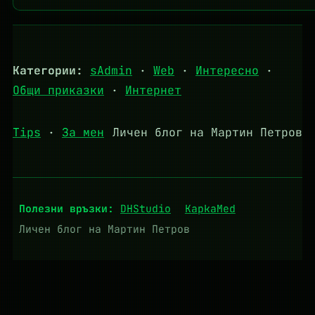
Категории:
sAdmin
·
Web
·
Интересно
·
Общи приказки
·
Интернет
Tips
·
За мен
Личен блог на Мартин Петров
Полезни връзки:
DHStudio
KapkaMed
Личен блог на Мартин Петров