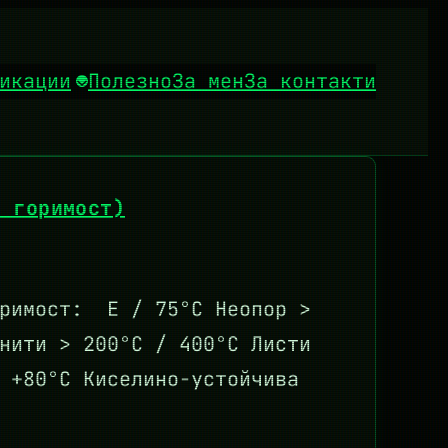
икации
Полезно
За мен
За контакти
а горимост)
оримост: E / 75°C Неопор >
нити > 200°C / 400°C Листи
 +80°C Киселино-устойчива