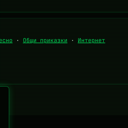
есно
·
Общи приказки
·
Интернет
d