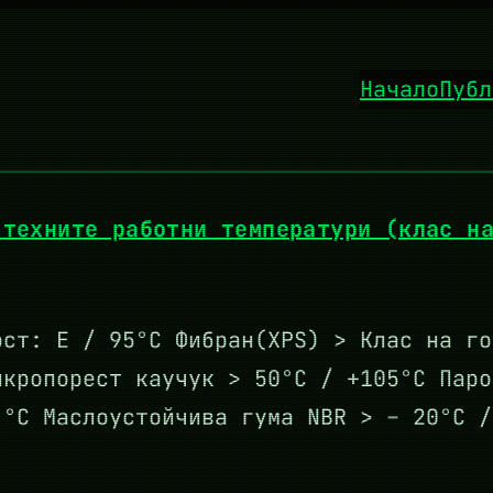
Начало
Публ
 техните работни температури (клас н
ост: E / 95°C Фибран(XPS) > Клас на г
кропорест каучук > 50°С / +105°С Паро
 °C Маслоустойчива гума NBR > – 20°C /