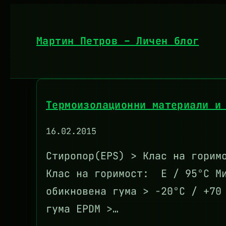
Към
съдържанието
Мартин Петров – Личен блог
Термоизолационни материали и
16.02.2015
Стиропор(EPS) > Клас на горим
Клас на горимост: E / 95°C Ми
обикновена гума > -20°C / +70
гума EPDM >…