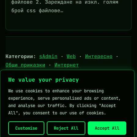
файлове 2. Зареждане на изкл. голям
брой css файлове…
Категории:
sAdmin
·
Web
·
Интересно
·
Общи приказки
·
Интернет
We value your privacy
Tips
·
За мен
Личен блог на Мартин Петров
We use cookies to enhance your browsing
experience, serve personalised ads or content,
and analyse our traffic. By clicking "Accept
All", you consent to our use of cookies.
Полезни връзки:
DHStudio
KapkaMed
Личен блог на Мартин Петров
Customise
Reject All
Accept All