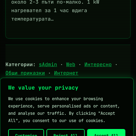
около 2-3 пъти по-малко. 1 kW
нагревател за 1 час вдига
температурата…
Категории:
sAdmin
·
Web
·
Интересно
·
Общи приказки
·
Интернет
We value your privacy
Tips
·
За мен
Личен блог на Мартин Петров
We use cookies to enhance your browsing
experience, serve personalised ads or content,
and analyse our traffic. By clicking "Accept
All", you consent to our use of cookies.
Полезни връзки:
DHStudio
KapkaMed
Личен блог на Мартин Петров
Customise
Reject All
Accept All