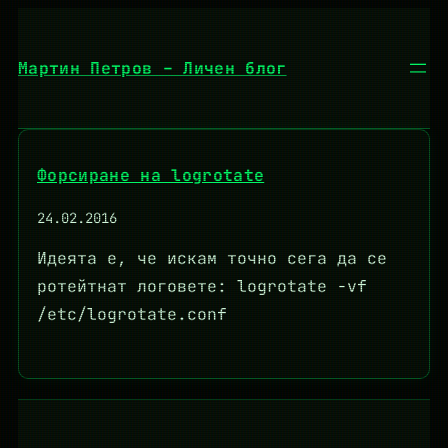
Към
съдържанието
Мартин Петров – Личен блог
Форсиране на logrotate
24.02.2016
Идеята е, че искам точно сега да се
ротейтнат логовете: logrotate -vf
/etc/logrotate.conf