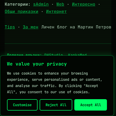
Категории:
sAdmin
·
Web
·
Интересно
·
Общи приказки
·
Интернет
Tips
·
За мен
Личен блог на Мартин Петров
Полезни връзки:
DHStudio
KapkaMed
Личен блог на Мартин Петров
We value your privacy
We use cookies to enhance your browsing
experience, serve personalised ads or content,
and analyse our traffic. By clicking "Accept
All", you consent to our use of cookies.
Customise
Reject All
Accept All