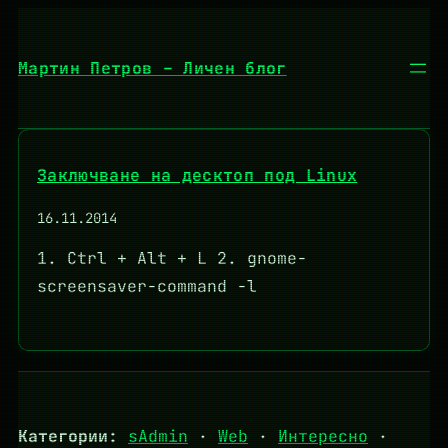
Към
съдържанието
Мартин Петров – Личен блог
Заключване на десктоп под Linux
16.11.2014
1. Ctrl + Alt + L 2. gnome-
screensaver-command -l
Категории:
sAdmin
·
Web
·
Интересно
·