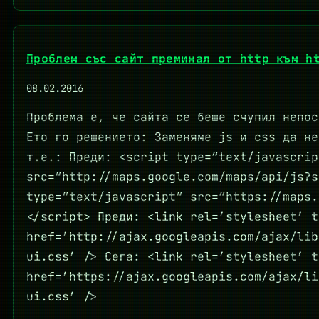
Проблем със сайт преминал от http към h
08.02.2016
Проблема е, че сайта се беше счупил непос
Ето го решението: Заменяме js и css да не
т.е.: Преди: <script type=“text/javascrip
src=“http://maps.google.com/maps/api/js?s
type=“text/javascript“ src=“https://maps.
</script> Преди: <link rel=’stylesheet’ t
href=’http://ajax.googleapis.com/ajax/lib
ui.css’ /> Сега: <link rel=’stylesheet’ t
href=’https://ajax.googleapis.com/ajax/li
ui.css’ />