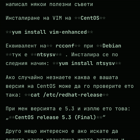
написал някои полезни съвети
Инсталиране на VIM на
CentOS
yum install vim-enhanced
Еквивалент на
rcconf
при
Debian
тук е
ntsysv
. Инсталира се по
следния начин:
yum install ntsysv
Ако случайно незнаете каква е вашата
версия на CentOS може да го проверите ето
така:
cat /etc/redhat-release
При мен версията е 5.3 и изплю ето това:
„
CentOS release 5.3 (Final)
“
Друго нещо интересно е ако искате да
видите какви храналища имате активни и