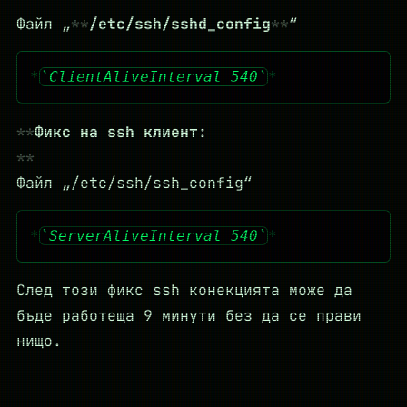
Файл „
/etc/ssh/sshd_config
“
ClientAliveInterval 540
Фикс на ssh клиент:
Файл „/etc/ssh/ssh_config“
ServerAliveInterval 540
След този фикс ssh конекцията може да
бъде работеща 9 минути без да се прави
нищо.