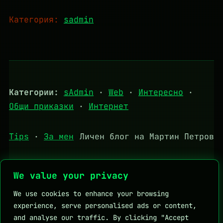
Категория:
sadmin
Категории:
sAdmin
·
Web
·
Интересно
·
Общи приказки
·
Интернет
Tips
·
За мен
Личен блог на Мартин Петров
We value your privacy
Полезни връзки:
DHStudio
KapkaMed
We use cookies to enhance your browsing
Личен блог на Мартин Петров
experience, serve personalised ads or content,
and analyse our traffic. By clicking "Accept