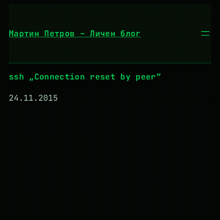
Към
съдържанието
Мартин Петров – Личен блог
ssh „Connection reset by peer“
24.11.2015