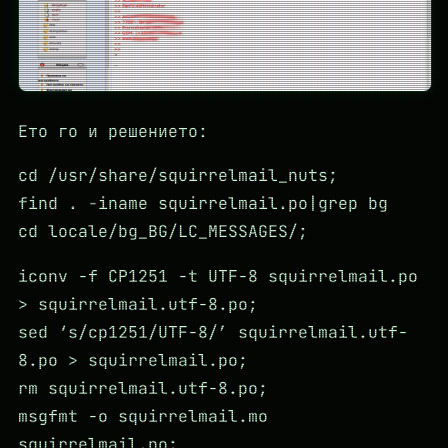
Ето го и решението:
cd /usr/share/squirrelmail_nuts;
find . -iname squirrelmail.po|grep bg
cd locale/bg_BG/LC_MESSAGES/;
iconv -f CP1251 -t UTF-8 squirrelmail.po
> squirrelmail.utf-8.po;
sed ‘s/cp1251/UTF-8/’ squirrelmail.utf-
8.po > squirrelmail.po;
rm squirrelmail.utf-8.po;
msgfmt -o squirrelmail.mo
squirrelmail.po;