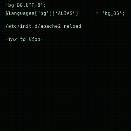
‘bg_BG.UTF-8’;
$languages[‘bg’][‘ALIAS’] = ‘bg_BG’;
/etc/init.d/apache2 reload
thx to Hipo