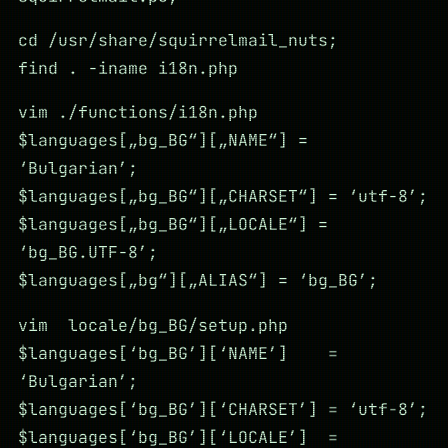
cd /usr/share/squirrelmail_nuts;
find . -iname i18n.php
vim ./functions/i18n.php
$languages[„bg_BG“][„NAME“] =
‘Bulgarian’;
$languages[„bg_BG“][„CHARSET“] = ‘utf-8’;
$languages[„bg_BG“][„LOCALE“] =
‘bg_BG.UTF-8’;
$languages[„bg“][„ALIAS“] = ‘bg_BG’;
vim locale/bg_BG/setup.php
$languages[‘bg_BG’][‘NAME’] =
‘Bulgarian’;
$languages[‘bg_BG’][‘CHARSET’] = ‘utf-8’;
$languages[‘bg_BG’][‘LOCALE’] =