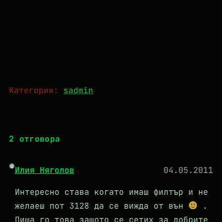
Категория:
sadmin
2 отговора
Илия Няголов
04.05.2011
Интересно става когато имаш филтър и не
желаеш пот 3128 да се вижда от вън
.
Пиша го това защото се сетих за добрите