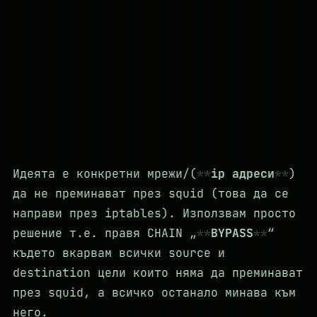
Идеята е конкретни мрежи/(
ip адреси
)
да не преминават през squid (това да се
направи през iptables). Използвам просто
решение т.е. правя CHAIN „
BYPASS
“
където вкарвам всички source и
destination цели които няма да преминават
през squid, а всичко останало минава към
него.