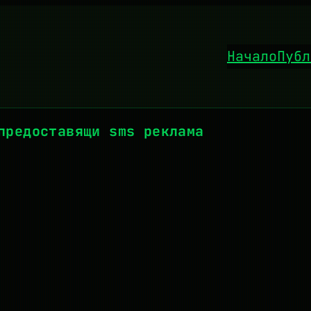
Начало
Публ
предоставящи sms реклама