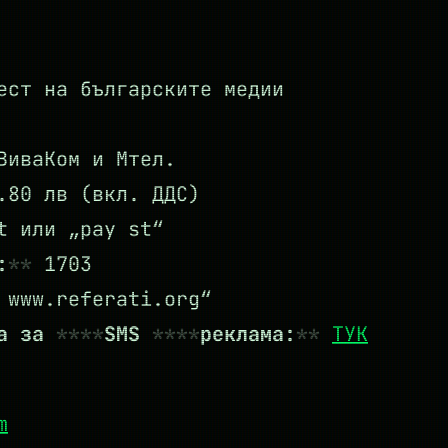
ест на българските медии
ВиваКом и Мтел.
80 лв (вкл. ДДС)
 или „pay st“
:
1703
www.referati.org“
та за
SMS
реклама:
ТУК
m