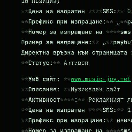
10 позиции)
Цена на изпратен
SMS:
0.
Префикс при изпращане:
„
p
Номер за изпращане на
sms
Пример за изпращане:
„
paybu
Директна връзка към страницата
Статус:
Активен
Уеб сайт:
www.music-joy.net
Описание:
Музикален сайт
Активност
:
Рекламният ли
Цена на изпратен
SMS:
1.
Префикс при изпращане:
неиз
Номер за изпращане на
sms