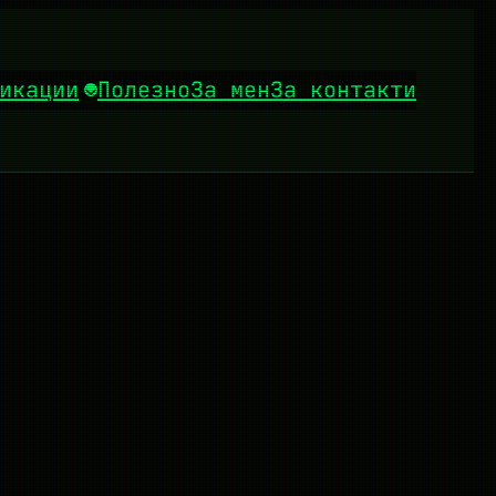
икации
Полезно
За мен
За контакти