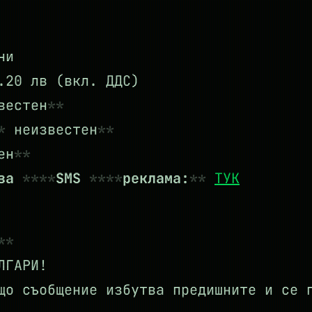
ни
20 лв (вкл. ДДС)
вестен
неизвестен
ен
 за
SMS
реклама:
ТУК
ЛГАРИ!
о съобщение избутва предишните и се п