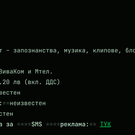
т – запознанства, музика, клипове, бл
ВиваКом и Мтел.
20 лв (вкл. ДДС)
вестен
:
неизвестен
стен
та за
SMS
реклама:
ТУК