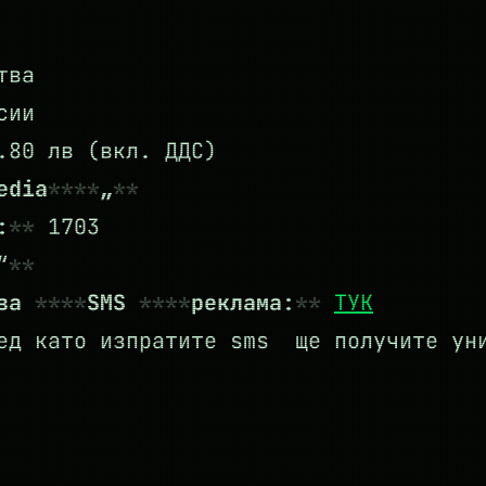
тва
сии
80 лв (вкл. ДДС)
edia
„
:
1703
“
 за
SMS
реклама:
ТУК
д като изпратите sms ще получите уни