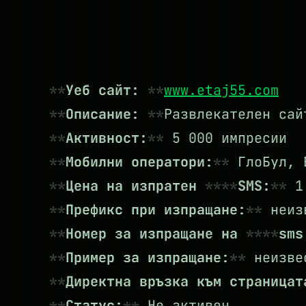
Уеб сайт:
www.etaj55.com
Описание:
Развлекателен сай
Активност:
5 000 импресии
Мобилни оператори:
ГлоБул, 
Цена на изпратен
SMS:
1.
Префикс при изпращане:
неиз
Номер за изпращане на
sms
Пример за изпращане:
неизве
Директна връзка към страница
Статус:
Не активен