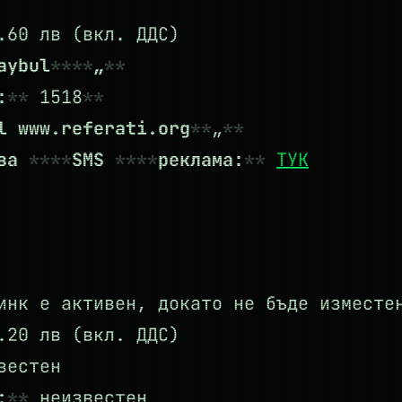
60 лв (вкл. ДДС)
aybul
„
:
1518
l www.referati.org
„
 за
SMS
реклама:
ТУК
нк е активен, докато не бъде изместе
20 лв (вкл. ДДС)
вестен
:
неизвестен