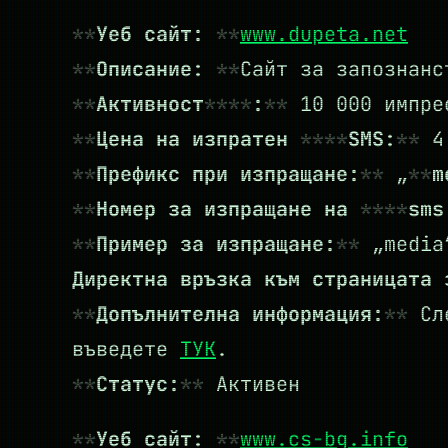
Уеб сайт:
www.dupeta.net
Описание:
Сайт за запознанс
Активност
:
10 000 импре
Цена на изпратен
SMS:
4.
Префикс при изпращане:
„
m
Номер за изпращане на
sms
Пример за изпращане:
„media
Директна връзка към страницата
Допълнителна информация:
Сле
въведете
ТУК
.
Статус:
Активен
Уеб сайт:
www.cs-bg.info