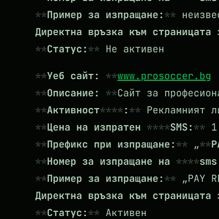
Пример за изпращане:
неизве
Директна връзка към страницата
Статус:
Не активен
Уеб сайт:
www.prosoccer.bg
Описание:
Сайт за професион
Активност
:
Рекламният ли
Цена на изпратен
SMS:
1.
Префикс при изпращане:
„
P
Номер за изпращане на
sms
Пример за изпращане:
„PAY RE
Директна връзка към страницата
Статус:
Активен