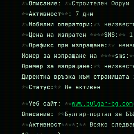
Описание:
Строителен Форум
Активност
: 7 дни
Мобилни оператори:
неизвест
Цена на изпратен
SMS:
1.
Префикс при изпращане:
неиз
Номер за изпращане на
sms:
Пример за изпращане:
неизвест
Директна връзка към страницата
Статус:
Не активен
Уеб сайт:
www.bulgar-bg.com
Описание:
Булгар-портал за БЪ
Активност
:
Всяко следващ