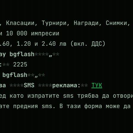
, Класации, Турнири, Награди, Снимки,
и 10 000 импресии
60, 1.20 и 2.40 лв (вкл. ДДС)
ay bgflash
„
:
2225
 bgflash
„
 за
SMS
реклама:
ТУК
д като изпратите sms трябва да отвори
ате предния sms. В тази форма може да