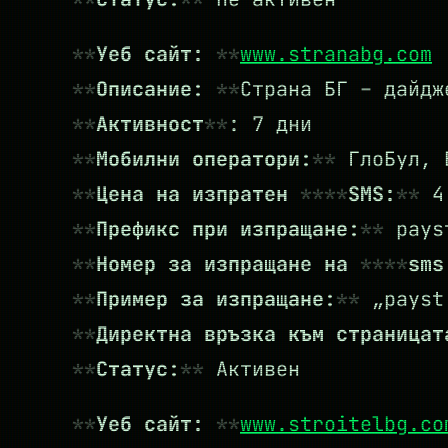
Уеб сайт:
www.stranabg.com
Описание:
Страна БГ – дайдж
Активност
: 7 дни
Мобилни оператори:
ГлоБул, 
Цена на изпратен
SMS:
4.
Префикс при изпращане:
payst
Номер за изпращане на
sms
Пример за изпращане:
„payst 
Директна връзка към страница
Статус:
Активен
Уеб сайт:
www.stroitelbg.co