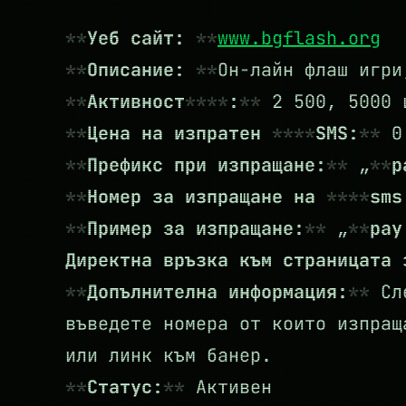
Уеб сайт:
www.bgflash.org
Описание:
Он-лайн флаш игри
Активност
:
2 500, 5000 
Цена на изпратен
SMS:
0.
Префикс при изпращане:
„
p
Номер за изпращане на
sms
Пример за изпращане:
„
pay
Директна връзка към страницата
Допълнителна информация:
Сле
въведете номера от които изпращ
или линк към банер.
Статус:
Активен