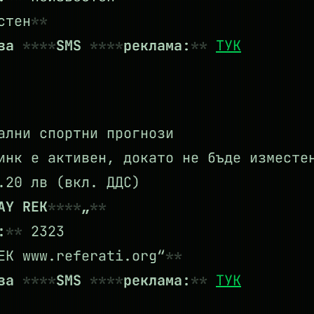
стен
 за
SMS
реклама:
ТУК
ални спортни прогнози
нк е активен, докато не бъде изместе
20 лв (вкл. ДДС)
AY REK
„
:
2323
K www.referati.org“
 за
SMS
реклама:
ТУК