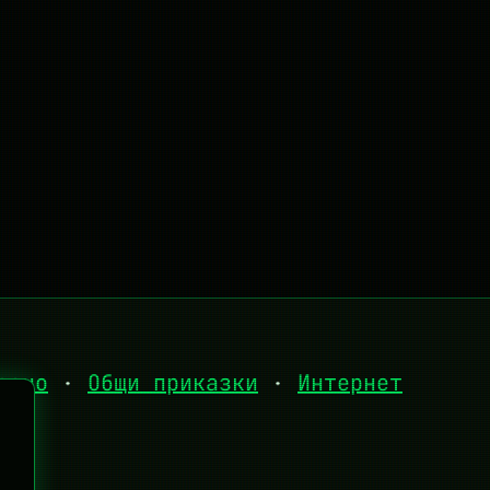
есно
·
Общи приказки
·
Интернет