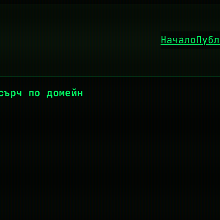
Начало
Публ
сърч по домейн