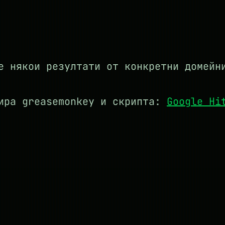
е някои резултати от конкретни домейн
лира greasemonkey и скрипта:
Google Hi