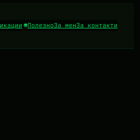
икации
Полезно
За мен
За контакти