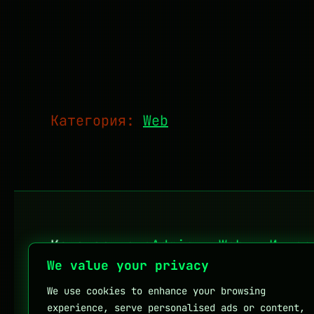
Категория:
Web
Категории:
sAdmin
·
Web
·
Интер
We value your privacy
We use cookies to enhance your browsing
Личен блог на Мартин Петров
experience, serve personalised ads or content,