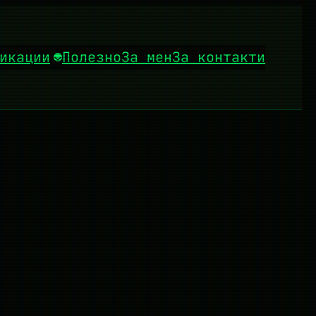
икации
Полезно
За мен
За контакти