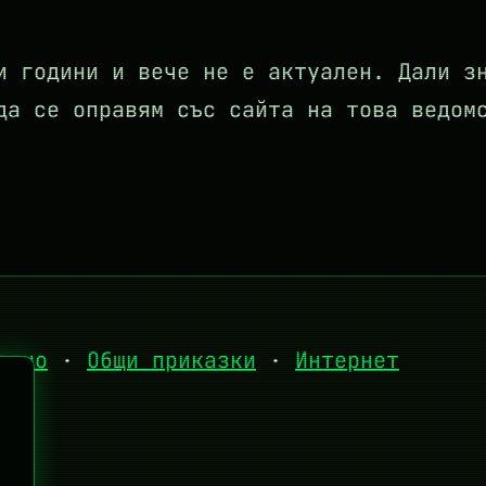
и години и вече не е актуален. Дали з
да се оправям със сайта на това ведом
есно
·
Общи приказки
·
Интернет