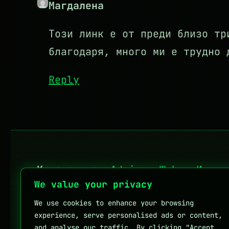
Магдалена
Този линк е от преди близо тр
благодаря, много ми е трудно 
Reply
Категории:
sAdmin
·
Web
·
Интер
We value your privacy
We use cookies to enhance your browsing
Личен блог на Мартин Петров
experience, serve personalised ads or content,
and analyse our traffic. By clicking "Accept