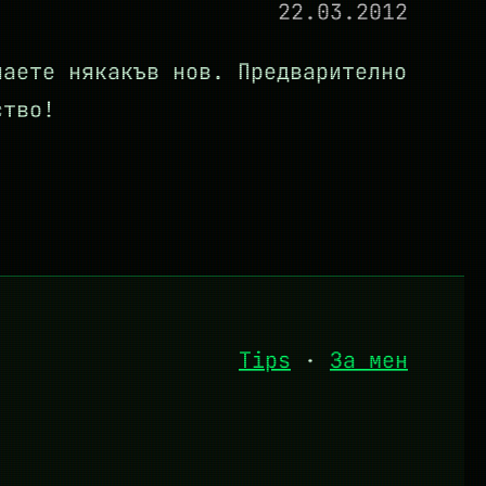
22.03.2012
наете някакъв нов. Предварително
ство!
Tips
·
За мен