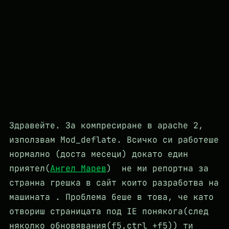
Здравейте. За компресиране в apache 2,
използвам Mod_deflate. Всичко си работеше
нормално (доста месеци) докато един
приятел(
Ангел Марев
) не ми репортна за
странна грешка в сайт които разработва на
машината . Проблема беше в това, че като
отвориш страницата под IE понякога(след
няколко обновявания(f5,ctrl +f5)) ти