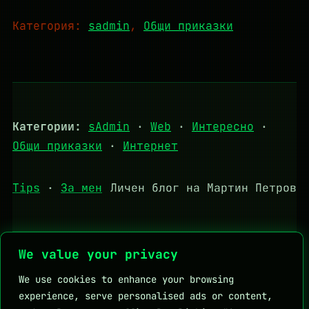
Категория:
sadmin
, 
Общи приказки
Категории:
sAdmin
·
Web
·
Интересно
·
Общи приказки
·
Интернет
Tips
·
За мен
Личен блог на Мартин Петров
We value your privacy
Полезни връзки:
DHStudio
KapkaMed
We use cookies to enhance your browsing
Личен блог на Мартин Петров
experience, serve personalised ads or content,