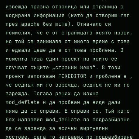
извежда празна страница или страница с
кодирана информация (като да отвориш rar
през apache без mime). Отначало си
помислих, че е от страницата която прави,
но той се занимава от много време с това
и едвали щеше да е от това проблема. В
момента пиша един проект на които се
случват същите „странни неща“. В този
проект използвам FCKEDITOR и проблема е ,
че веднъж ми го зарежда, веднъж не ми го
зарежда. Тогава реших да махна
mod_deflate и да пробвам да видя дали
няма да се оправи. Е оправи се. Тъй като
бях направил mod_deflate по подразбиране
да се зарежда за всички виртуални
хостове, сега го направих по подразбиране