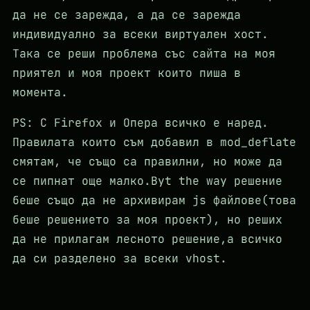
да не се зарежда, а да се зарежда
индивидуално за всеки виртуален хост.
Така се реши проблема със сайта на моя
приятел и моя проект които пиша в
момента.
PS: С Firefox и Опера всичко е наред.
Правилата които съм добавил в mod_deflate
смятам, че също са правилни, но може да
се пипнат още малко.Byt the way решение
беше също да не архивирам js файлове(това
беше решението за моя проект), но реших
да не прилагам лесното решение,а всичко
да си разделено за всеки vhost.