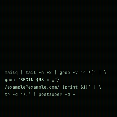
mailq | tail -n +2 | grep -v ‘^ *(‘ | \
gawk ‘BEGIN {RS = „“}
/
example@example.com
/ {print $1}’ | \
tr -d ‘*!’ | postsuper -d –