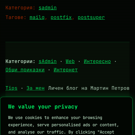
Категория:
sadmin
Тагове:
mailq
, 
postfix
, 
postsuper
Категории:
sAdmin
·
Web
·
Интересно
·
Общи приказки
·
Интернет
Tips
·
За мен
Личен блог на Мартин Петров
We value your privacy
We use cookies to enhance your browsing
Полезни връзки:
DHStudio
KapkaMed
experience, serve personalised ads or content,
Личен блог на Мартин Петров
and analyse our traffic. By clicking "Accept