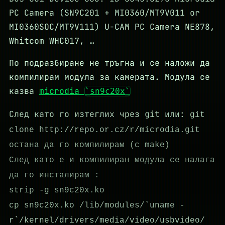
PC Camera (SN9C201 + MI0360/MT9V011 or
MI0360SOC/MT9V111) U-CAM PC Camera NE878,
Whitcom WHC017, …
По подразбиране не тръгна и се наложи да
компилирам модула за камерата. Модула се
казва
microdia
sn9c20x
След като го изтеглих чрез git или:
git
clone http://repo.or.cz/r/microdia.git
остана да го компилирам (с make)
След като е и компилиран модула се налага
да го инсталирам :
strip -g sn9c20x.ko
cp sn9c20x.ko /lib/modules/`uname -
r`/kernel/drivers/media/video/usbvideo/