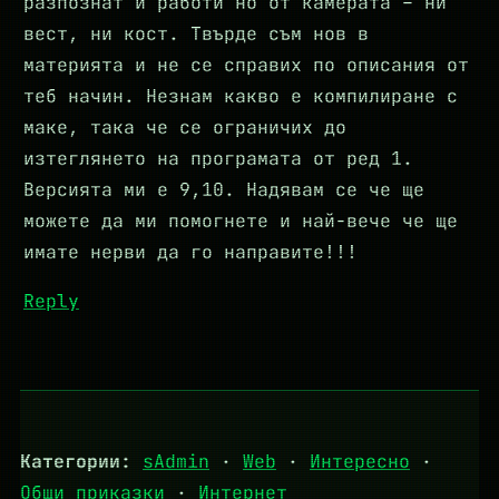
разпознат и работи но от камерата – ни
вест, ни кост. Твърде съм нов в
материята и не се справих по описания от
теб начин. Незнам какво е компилиране с
маке, така че се ограничих до
изтеглянето на програмата от ред 1.
Версията ми е 9,10. Надявам се че ще
можете да ми помогнете и най-вече че ще
имате нерви да го направите!!!
Reply
Категории:
sAdmin
·
Web
·
Интересно
·
Общи приказки
·
Интернет