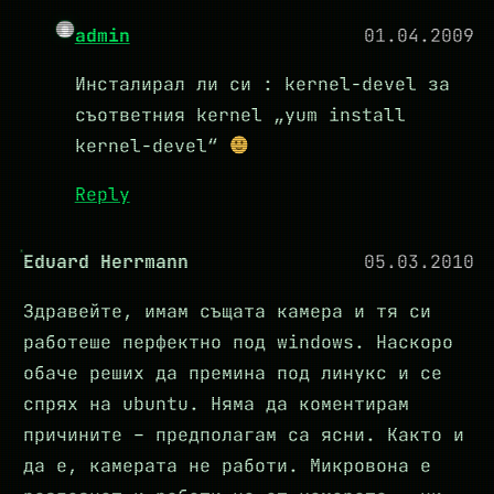
admin
01.04.2009
Инсталирал ли си : kernel-devel за
съответния kernel „yum install
kernel-devel“
Reply
Eduard Herrmann
05.03.2010
Здравейте, имам същата камера и тя си
работеше перфектно под windows. Наскоро
обаче реших да премина под линукс и се
спрях на ubuntu. Няма да коментирам
причините – предполагам са ясни. Както и
да е, камерата не работи. Микровона е