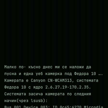
Малко по- късно днес ми се наложи да
пусна и една уеб камерка под Федора 10 ….
Камерата е Canyon CN-WCAM313, системата
Федора 10 с ядро 2.6.27.19-170.2.35.
Системата засича камерата по следния
начин(чрез lsusb):
Bus 001 Device 003: ID 0c45:6270 Microdia