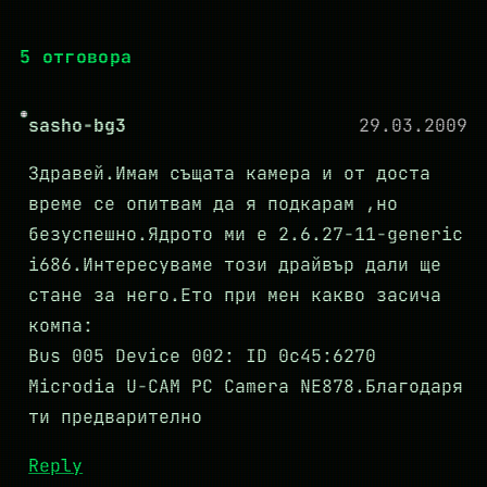
5 отговора
sasho-bg3
29.03.2009
Здравей.Имам същата камера и от доста
време се опитвам да я подкарам ,но
безуспешно.Ядрото ми е 2.6.27-11-generic
i686.Интересуваме този драйвър дали ще
стане за него.Ето при мен какво засича
компа:
Bus 005 Device 002: ID 0c45:6270
Microdia U-CAM PC Camera NE878.Благодаря
ти предварително
Reply