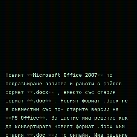
Новият
Microsoft Office 2007
по
подразбиране записва и работи с файлов
формат
.docx
, вместо със стария
формат
.doc
. Новият формат .docx не
е съвместим със по- старите версии на
MS Office
. За щастие има решение как
да конвертирате новият формат .docx към
стария
.doc
и то онлайн. Има решение