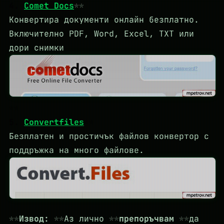
4.
Comet Docs
Конвертира документи онлайн безплатно.
Включително PDF, Word, Excel, TXT или
дори снимки
5.
Convertfiles
Безплатен и простичък файлов конвертор с
поддръжка на много файлове.
Извод:
Аз лично
препоръчвам
да