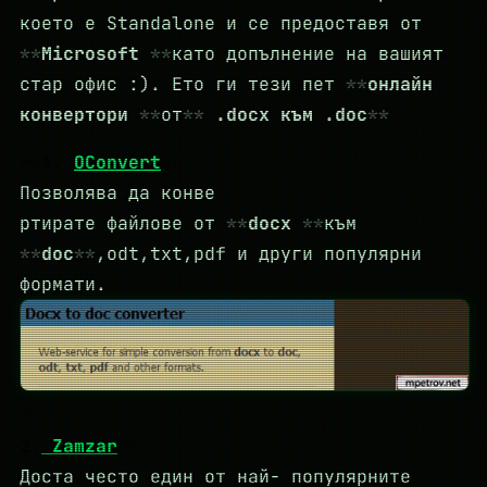
което е Standalone и се предоставя от
Microsoft
като допълнение на вашият
стар офис :). Ето ги тези пет
онлайн
конвертори
от
.docx към .doc
1.
OConvert
Позволява да конве
ртирате файлове от
docx
към
doc
,odt,txt,pdf и други популярни
формати.
2.
Zamzar
Доста често един от най- популярните