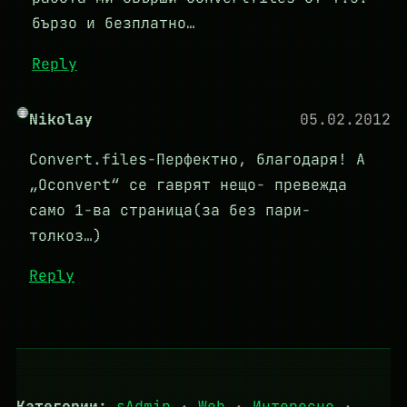
бързо и безплатно…
Reply
Nikolay
05.02.2012
Convert.files-Перфектно, благодаря! А
„Оconvert“ се гаврят нещо- превежда
само 1-ва страница(за без пари-
толкоз…)
Reply
Категории:
sAdmin
·
Web
·
Интересно
·