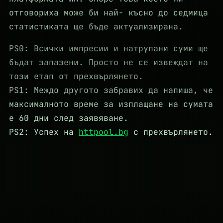
отговориха може би най- късно до седмица
статистиката ще бъде актуализирана.
PS0: Всички импресии и натрупани суми ще
бъдат запазени. Просто не се извеждат на
този етап от прехвърлянето.
PS1: Междо другото забравих да напиша, че
максималното време за изплащане на сумата
е 60 дни след заявяване.
PS2: Успех на
httpool.bg
с прехвърлянето.