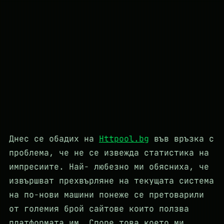
Днес се обадих на
Httpool.bg
във връзка с
проблема, че не се извежда статистика на
импресиите. Най- любезно ми обясниха, че
извършват прехвърляне на текущата система
на по-нови машини понеже се претоварили
от големия брой сайтове които ползва
платформата им. Споре това което ми