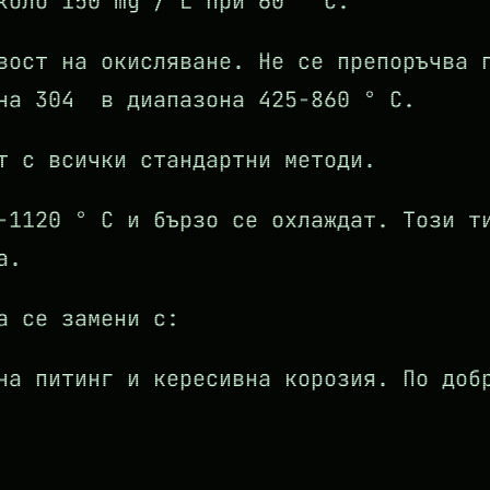
коло 150 mg / L при 60 ° С.
вост на окисляване. Не се препоръчва 
ана 304 в диапазона 425-860 ° С.
т с всички стандартни методи.
-1120 ° С и бързо се охлаждат. Този т
а.
а се замени с:
на питинг и кересивна корозия. По доб