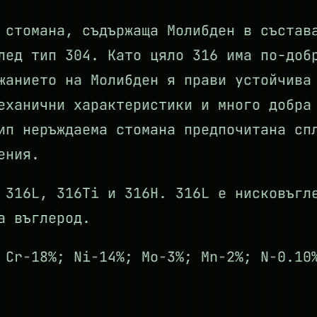
 стомана, съдържаща Молибден в състав
лед тип 304. Като цяло 316 има по-доб
жанието на Молибден я прави устойчива
еханични характеристики и много добра
ип неръждаема стомана предпочитана сп
ения.
 316L, 316Ti и 316H. 316L е нисковъгл
а въглерод.
 Cr-18%; Ni-14%; Mo-3%; Mn-2%; N-0.10