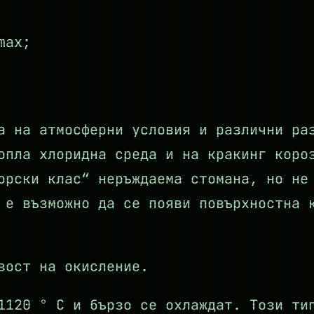
max;
а на атмосферни условия и различни ра
опла хлоридна среда и на кракинг коро
орски клас“ неръждаема стомана, но не
 е възможно да се появи повърхностна 
вост на окисление.
1120 ° С и бързо се охлаждат. Този ти