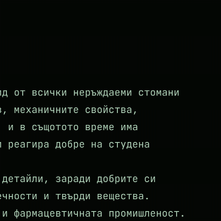
ид от всички неръждаеми стомани
в, механичните свойства,
, и в същотото време има
и реагира добре на студена
 детайли, заради добрите си
ечности и твърди вещества.
 и фармацевтичната промишленост.