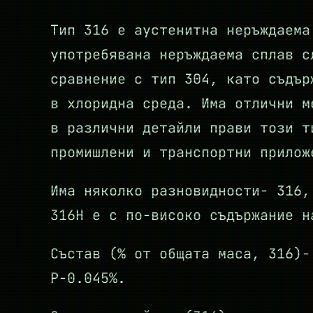
Тип 316 е аустенитна неръждаема
употребявана неръждаема сплав с
сравнение с тип 304, като съдър
в хлоридна среда. Има отлични м
в различни детайли прави този т
промишлени и транспортни прилож
Има няколко разновидности- 316,
316Н е с по-високо съдържание н
Състав (% от общата маса, 316)-
P-0.045%.