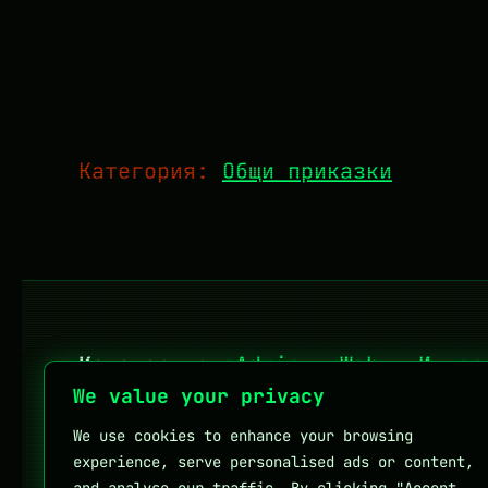
Категория:
Общи приказки
Категории:
sAdmin
·
Web
·
Интер
We value your privacy
We use cookies to enhance your browsing
Личен блог на Мартин Петров
experience, serve personalised ads or content,