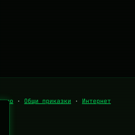
есно
·
Общи приказки
·
Интернет