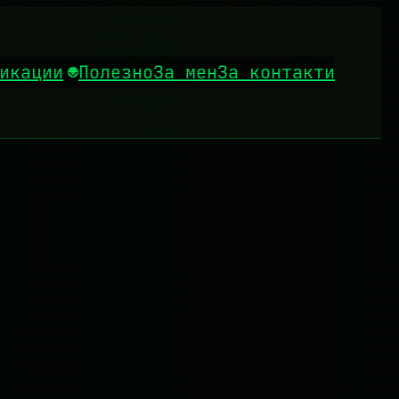
икации
Полезно
За мен
За контакти