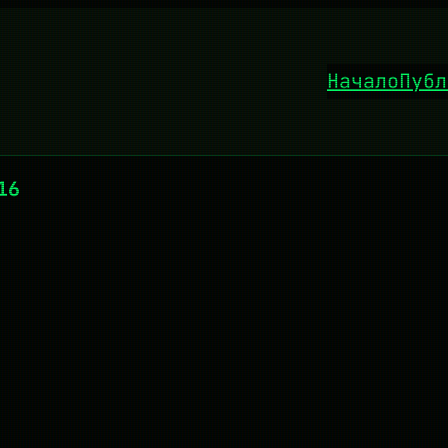
Начало
Публ
16