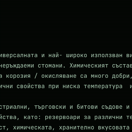
иверсалната и най- широко използван в
неръждаеми стомани. Химическият съста
а корозия / окисляване са много добри
ични свойства при ниска температура 
стриални, търговски и битови съдове и
йства, като: резервоари за различни т
ст, химическата, хранително вкусовата