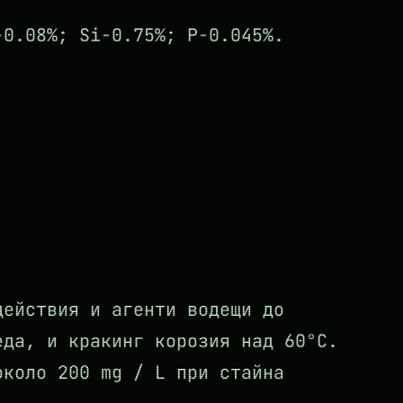
-0.08%; Si-0.75%; P-0.045%.
действия и агенти водещи до
еда, и кракинг корозия над 60°C.
около 200 mg / L при стайна