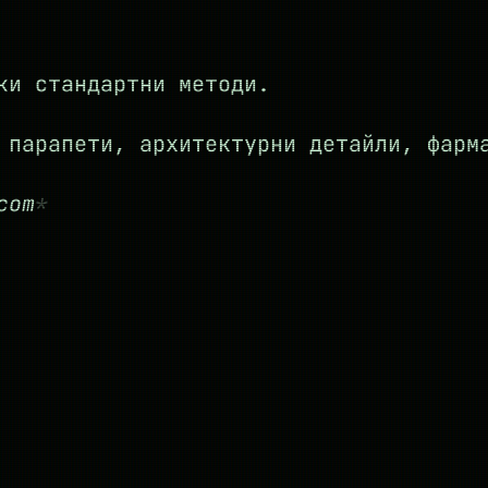
ки стандартни методи.
 парапети, архитектурни детайли, фарм
com