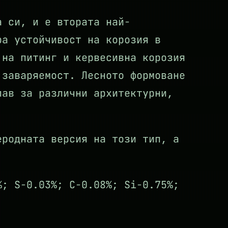
а си, и е втората най-
ра устойчивост на корозия в
 на питинг и кервесивна корозия
 заваряемост. Лесното формоване
лав за различни архитектурни,
еродната версия на този тип, а
%; S-0.03%; C-0.08%; Si-0.75%;