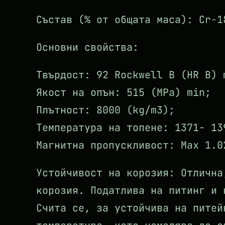
Състав (% от общата маса): Cr-1
Основни свойства:
Твърдост: 92 Rockwell B (HR B) 
Якост на опън: 515 (MPa) min;
Плътност: 8000 (kg/m3);
Температура на топене: 1371- 13
Магнитна пропускливост: Max 1.0
Устойчивост на корозия: Отлична
корозия. Податлива на питинг и 
Счита се, за устойчива на питей