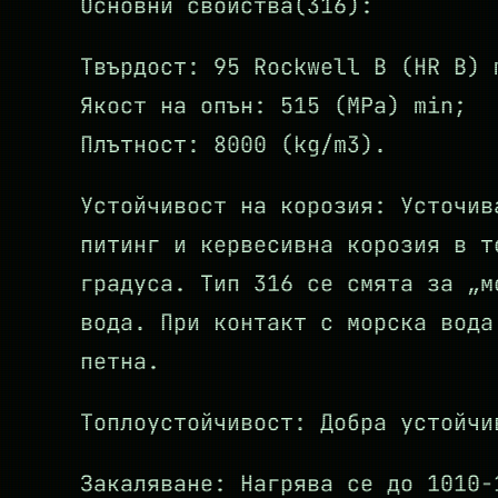
Основни свойства(316):
Твърдост: 95 Rockwell B (HR B) 
Якост на опън: 515 (MPa) min;
Плътност: 8000 (kg/m3).
Устойчивост на корозия: Усточив
питинг и кервесивна корозия в т
градуса. Тип 316 се смята за „м
вода. При контакт с морска вода
петна.
Топлоустойчивост: Добра устойчи
Закаляване: Нагрява се до 1010-