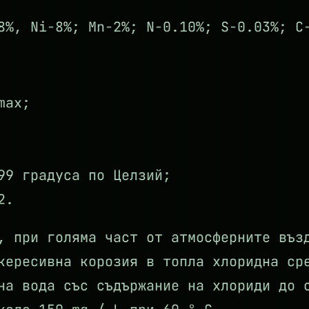
8%, Ni-8%; Mn-2%; N-0.10%; S-0.03%; C
max;
99 градуса по Целзий;
2.
, при голяма част от атмосферните въз
кересивна корозия в топла хлоридна ср
на вода със съдържание на хлориди до 