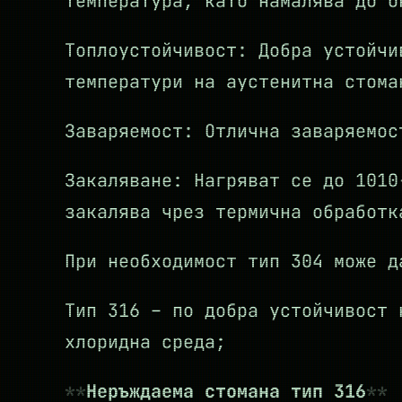
температура, като намалява до о
Топлоустойчивост: Добра устойчи
температури на аустенитна стом
Заваряемост: Отлична заваряемос
Закаляване: Нагряват се до 1010
закалява чрез термична обработк
При необходимост тип 304 може д
Тип 316 – по добра устойчивост 
хлоридна среда;
Неръждаема стомана тип 316