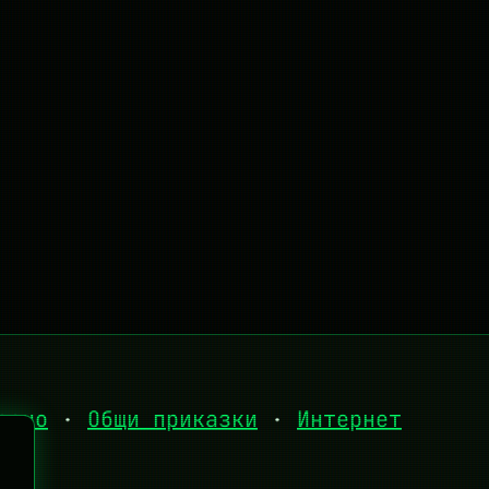
есно
·
Общи приказки
·
Интернет