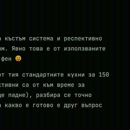
а къстъм система и респективно
им. Явно това е от използваните
o фен
от тия стандартните кухни за 150
ктивни са от към време за
ще падне), разбира се точно
а какво е готово е друг въпрос