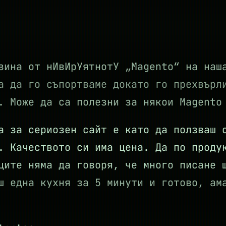
зина от нИвИрУятнотУ „Magento“ на наш
а да го съпортваме докато го прехвърл
о. Може да са полезни за някои Magent
а за сериозен сайт е като да ползваш 
. Качеството си има цена. Да по проду
ците няма да говоря, че много писане 
ш една кухня за 5 минути и готово, ам