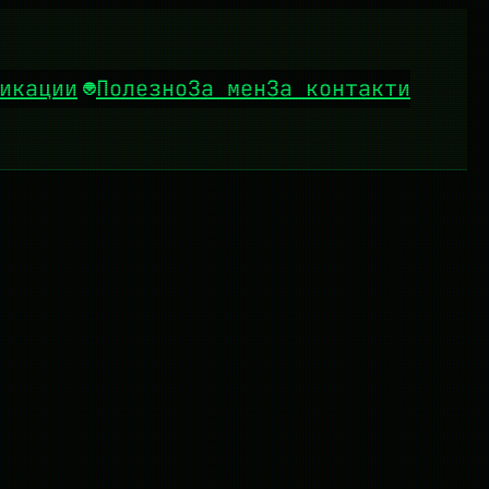
икации
Полезно
За мен
За контакти