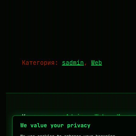
Категория:
sadmin
, 
Web
Категории:
sAdmin
·
Web
·
Интер
We value your privacy