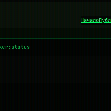
Начало
Публ
xer:status