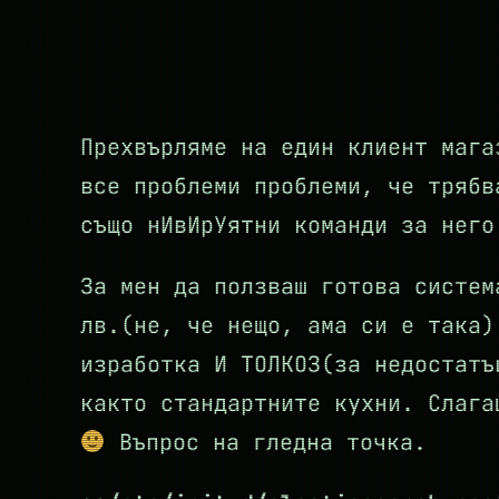
Прехвърляме на един клиент мага
все проблеми проблеми, че трябв
също нИвИрУятни команди за нег
За мен да ползваш готова систем
лв.(не, че нещо, ама си е така)
изработка И ТОЛКОЗ(за недостатъ
както стандартните кухни. Слага
Въпрос на гледна точка.