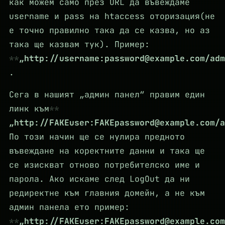
как можем само през URL да въвеждаме
username и pass на htaccess оторизация(не
е точно правилно така да се казва, но аз
така ще казвам тук). Пример:
„http://username:
password@example.com
/adm
.
Сега в нашият „админ панел“ правим един
линк към
„http://FAKEuser:
FAKEpassword@example.com
/a
По този начин ще се нулира предното
въвеждане на коректните данни и така ще
се изискват отново потребителско име и
парола. Ако искаме след LogOut да ни
редиректне към главния домейн, а не към
админ панела ето пример:
„http://FAKEuser:
FAKEpassword@example.com