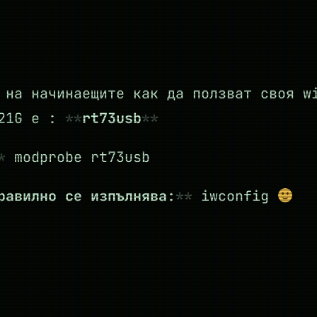
 на начинаещите как да ползват своя w
321G е :
rt73usb
modprobe rt73usb
равилно се изпълнява:
iwconfig