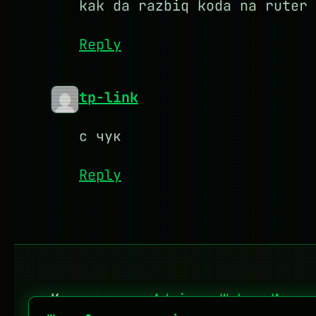
kak da razbiq koda na ruter
Reply
tp-link
с чук
Reply
Категории:
sAdmin
·
Web
·
Интер