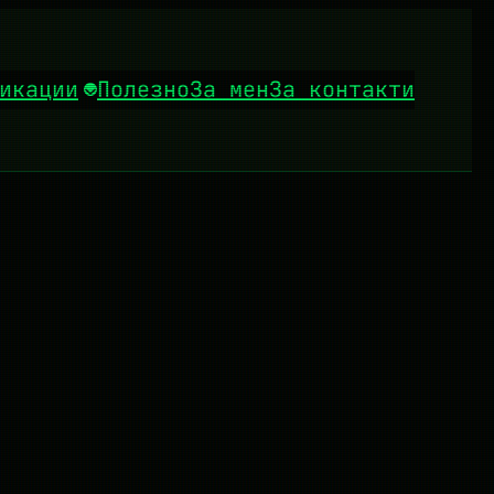
икации
Полезно
За мен
За контакти