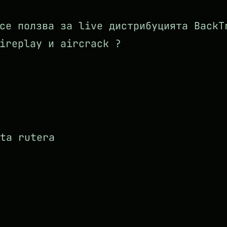
се ползва за live дистрибуцията BackT
ireplay и aircrack ?
ta rutera