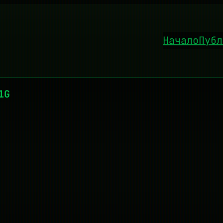
Начало
Публ
1G