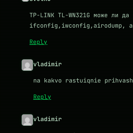
TP-LINK TL-WN321G може ли да 
ifconfig,iwconfig,airodump, a
Reply
vladimir
na kakvo rastuiqnie prihvash
Reply
vladimir