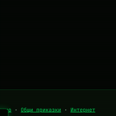
есно
·
Общи приказки
·
Интернет