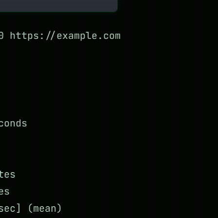
0 https://example.com
conds
tes
es
sec] (mean)