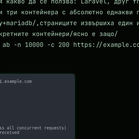
я какво да се ползва: Laravel, друг f
и три контейнера с абсолютно еднакви 
y+mariadb/,страниците извършиха един 
кретните контейнери/ясно е защо/
 ab -n 10000 -c 200 https://example.c