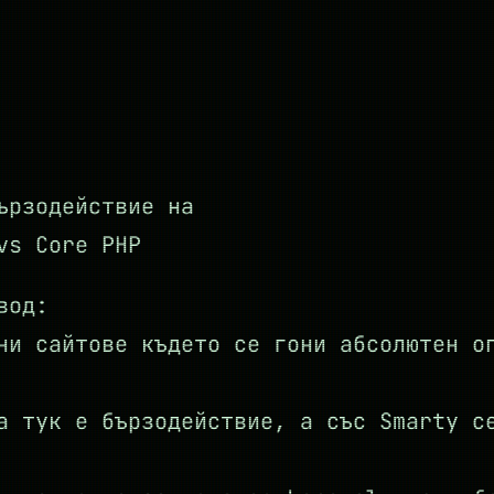
ързодействие на
vs Core PHP
вод:
ни сайтове където се гони абсолютен о
а тук е бързодействие, а със Smarty с