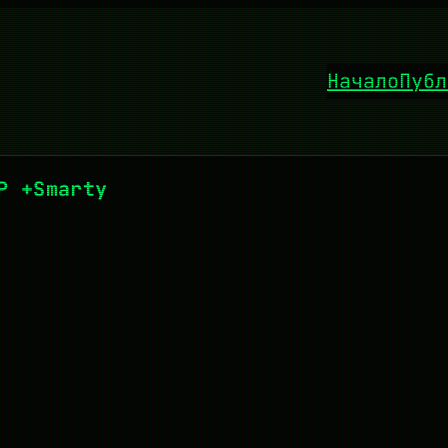
Начало
Публ
P +Smarty