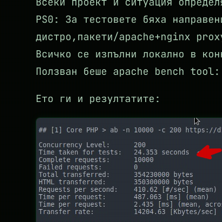
Всеки проект и ситуация определ
PS0: За тестовете бяха направен
дистро,пакети/apache+nginx prox
Всичко се изпълни локално в кон
Ползван беше apache bench tool:
Ето ги и резултатите: