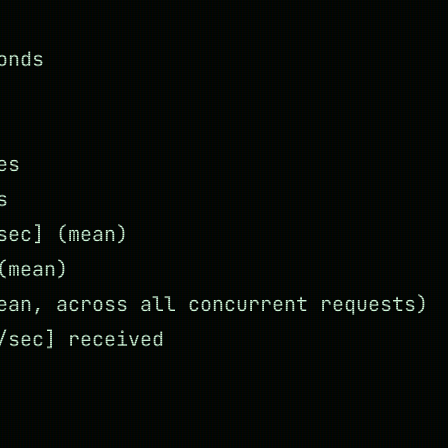
onds
es
s
sec] (mean)
(mean)
ean, across all concurrent requests)
/sec] received