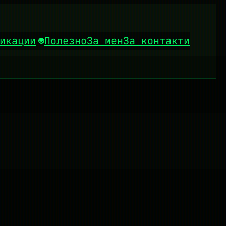
икации
Полезно
За мен
За контакти