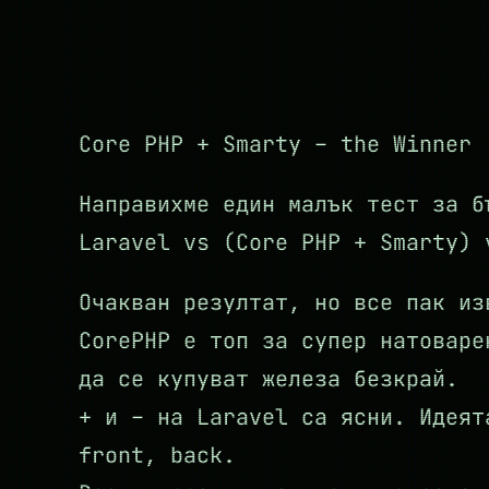
Core PHP + Smarty – the Winner
Направихме един малък тест за б
Laravel vs (Core PHP + Smarty) 
Очакван резултат, но все пак из
CorePHP е топ за супер натоваре
да се купуват железа безкрай.
+ и – на Laravel са ясни. Идеят
front, back.