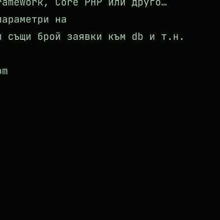
ramework, Core PHP или друго…
параметри на
и същи брой заявки към db и т.н.
om