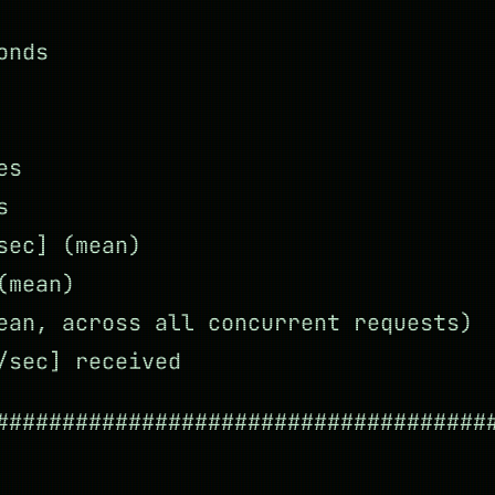
onds
es
s
sec] (mean)
(mean)
ean, across all concurrent requests)
/sec] received
#####################################