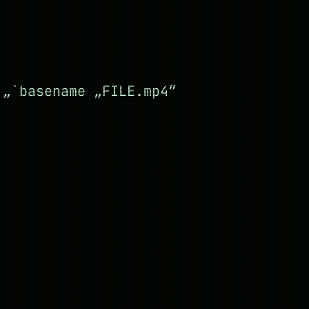
 „`basename „FILE.mp4″