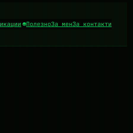
икации
Полезно
За мен
За контакти