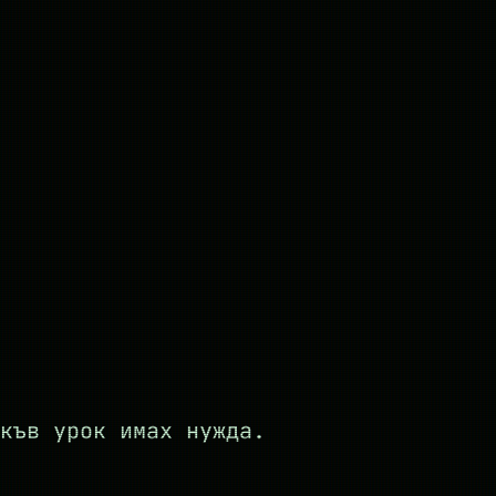
къв урок имах нужда.