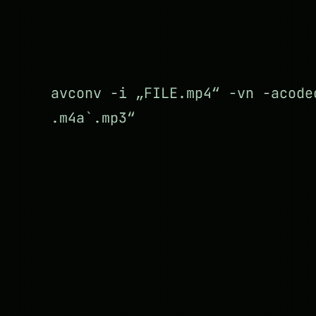
avconv -i „FILE.mp4“ -vn -acode
.m4a`.mp3“