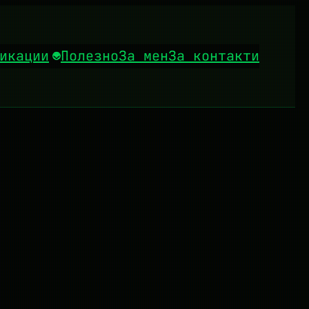
икации
Полезно
За мен
За контакти