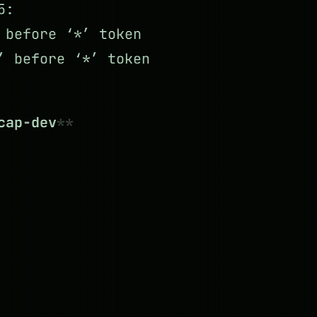
5:
 before ‘*’ token
’ before ‘*’ token
cap-dev