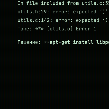
In file included from utils.c:3
utils.h:29: error: expected ‘)’
utils.c:142: error: expected ‘)
make: *** [utils.o] Error 1
Решение:
apt-get install libp