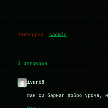
Категория:
sadmin
3 отговора
ivan68
пак си барнал добро уроче, н