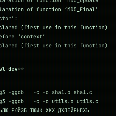
laration of function ‘MD5_Update’
laration of function ‘MD5_Final’
ctor’:
clared (first use in this function)
efore ‘context’
clared (first use in this function)
sl-dev
-g3 -ggdb -c -o sha1.o sha1.c
-g3 -ggdb -c -o utils.o utils.c
ЪЛЮ РЮЙЗБ ТЮИК ХКХ ДХПЕЙРНПХЪ