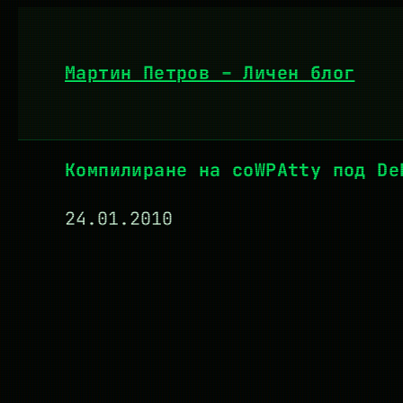
Към
съдържанието
Мартин Петров – Личен блог
Компилиране на coWPAtty под De
24.01.2010