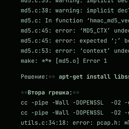
md5.c:35: warning: implicit dec
md5.c:38: warning: implicit dec
md5.c: In function ‘hmac_md5_ve
md5.c:45: error: ‘MD5_CTX’ unde
md5.c:45: error: expected ‘;’ b
md5.c:53: error: ‘context’ unde
make: *** [md5.o] Error 1
Решение:
apt-get install libs
Втора грешка:
cc -pipe -Wall -DOPENSSL -O2 
cc -pipe -Wall -DOPENSSL -O2 
utils.c:34:18: error: pcap.h: м