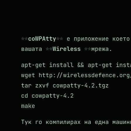
coWPAtty
е приложение което
вашата
Wireless
мрежа.
apt-get install && apt-get inst
wget http://wirelessdefence.org
tar zxvf cowpatty-4.2.tgz
cd cowpatty-4.2
make
Тук го компилирах на една машин