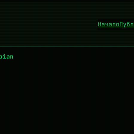
Начало
Публ
bian