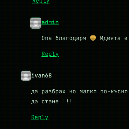
Reply
admin
Опа благодаря
Идеята е 
Reply
ivan68
да разбрах но малко по-късно
да стане !!!
Reply