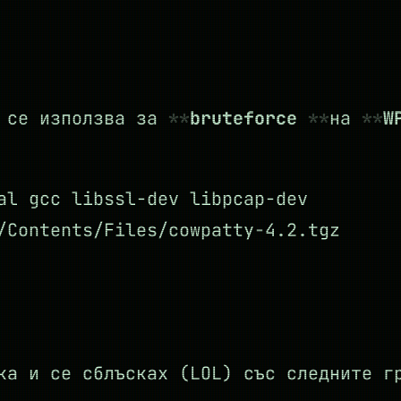
 се използва за
bruteforce
на
W
al gcc libssl-dev libpcap-dev
/Contents/Files/cowpatty-4.2.tgz
ка и се сблъсках (LOL) със следните г