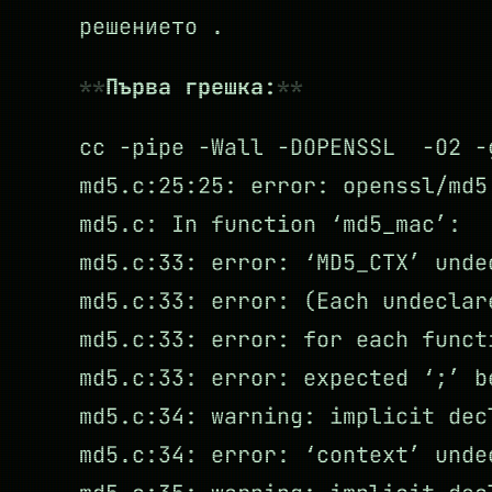
решението .
Първа грешка:
cc -pipe -Wall -DOPENSSL -O2 
md5.c:25:25: error: openssl/md5
md5.c: In function ‘md5_mac’:
md5.c:33: error: ‘MD5_CTX’ unde
md5.c:33: error: (Each undeclar
md5.c:33: error: for each funct
md5.c:33: error: expected ‘;’ b
md5.c:34: warning: implicit dec
md5.c:34: error: ‘context’ unde