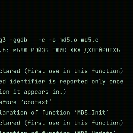
-g3 -ggdb -c -o md5.o md5.c
.h: мЪЛЮ РЮЙЗБ ТЮИК ХКХ ДХПЕЙРНПХЪ
clared (first use in this function)
ed identifier is reported only once
ion it appears in.)
efore ‘context’
laration of function ‘MD5_Init’
clared (first use in this function)