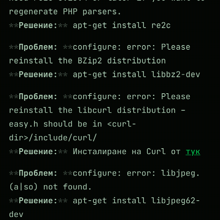
regenerate PHP parsers.
Решение:
apt-get install re2c
Проблем:
configure: error: Please
reinstall the BZip2 distribution
Решение:
apt-get install libbz2-dev
Проблем:
configure: error: Please
reinstall the libcurl distribution –
easy.h should be in <curl-
dir>/include/curl/
Решение:
Инсталиране на Curl от
тук
Проблем:
configure: error: libjpeg.
(a|so) not found.
Решение:
apt-get install libjpeg62-
dev