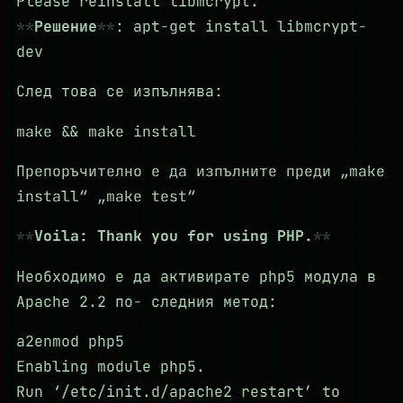
Please reinstall libmcrypt.
Решение
: apt-get install libmcrypt-
dev
След това се изпълнява:
make && make install
Препоръчително е да изпълните преди „make
install“ „make test“
Voila: Thank you for using PHP.
Необходимо е да активирате php5 модула в
Apache 2.2 по- следния метод:
a2enmod php5
Enabling module php5.
Run ‘/etc/init.d/apache2 restart’ to