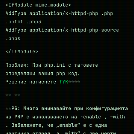
<IfModule mime_module>
AddType application/x-httpd-php .php
.phtml .php3
AddType application/x-httpd-php-source
.phps
</IfModule>
Проблем: При php.ini с таговете
определящи вашия php код.
Решение натиснете
ТУК
PS: Много внимавайте при конфигурацията
на PHP с използването на -enable , –with
. Забележете, че „enable“ е с една
чертичка отпред, а „with“ с две черти.