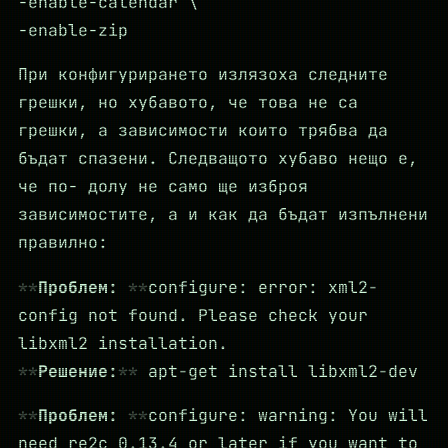
-enable-calendar \
-enable-zip
При конфигурирането излязоха следните
грешки, но хубавото, че това не са
грешки, а зависимости които трябва да
бъдат спазени. Следващото хубаво нещо е,
че по- долу не само ще изброя
зависимостите, а и как да бъдат изпълнени
правилно:
Проблем:
configure: error: xml2-
config not found. Please check your
libxml2 installation.
Решение:
apt-get install libxml2-dev
Проблем:
configure: warning: You will
need re2c 0.13.4 or later if you want to