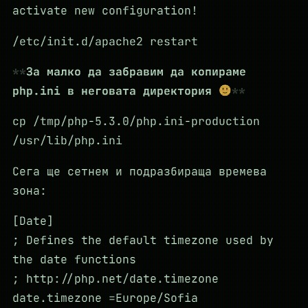
activate new configuration!
/etc/init.d/apache2 restart
За малко да забравим да копираме
php.ini в неговата директория
cp /tmp/php-5.3.0/php.ini-production
/usr/lib/php.ini
Сега ще сетнем и подразбираща времева
зона:
[Date]
; Defines the default timezone used by
the date functions
; http://php.net/date.timezone
date.timezone =Europe/Sofia