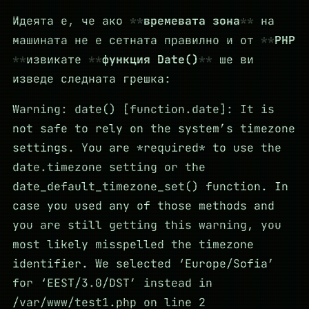
Идеята е, че ако
времевата зона
на
машината не е сетната правилно и от
PHP
извикате
функция Date()
ше ви
изведе следната грешка:
Warning: date() [function.date]: It is
not safe to rely on the system’s timezone
settings. You are *required* to use the
date.timezone setting or the
date_default_timezone_set() function. In
case you used any of those methods and
you are still getting this warning, you
most likely misspelled the timezone
identifier. We selected ‘Europe/Sofia’
for ‘EEST/3.0/DST’ instead in
/var/www/test1.php on line 2