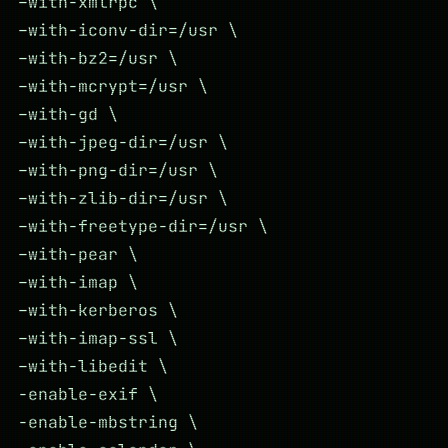
–with-xmlrpc \
–with-iconv-dir=/usr \
–with-bz2=/usr \
–with-mcrypt=/usr \
–with-gd \
–with-jpeg-dir=/usr \
–with-png-dir=/usr \
–with-zlib-dir=/usr \
–with-freetype-dir=/usr \
–with-pear \
–with-imap \
–with-kerberos \
–with-imap-ssl \
–with-libedit \
-enable-exif \
-enable-mbstring \