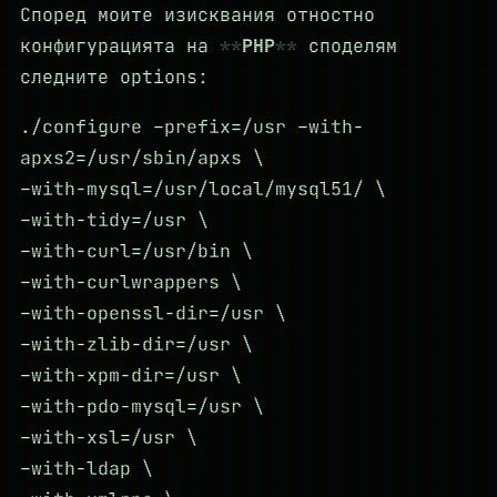
Според моите изисквания отностно
конфигурацията на
PHP
споделям
следните options:
./configure –prefix=/usr –with-
apxs2=/usr/sbin/apxs \
–with-mysql=/usr/local/mysql51/ \
–with-tidy=/usr \
–with-curl=/usr/bin \
–with-curlwrappers \
–with-openssl-dir=/usr \
–with-zlib-dir=/usr \
–with-xpm-dir=/usr \
–with-pdo-mysql=/usr \
–with-xsl=/usr \
–with-ldap \