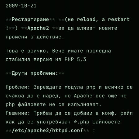
2009-10-21
Рестартираме
(не reload, а restart
!
)
Apache2
за да влязат новите
промени в действие.
Това е всичко. Вече имате последна
стабилна версия на PHP 5.3
Други проблеми:
Проблем: Зареждате модула php и всичко се
очаква да е наред, но Apache все още не
php файловете не се изпълняват.
Решение: Трябва да се добави в конф. файл
как да се употребяват *.php файловете
/etc/apache2/httpd.conf
: