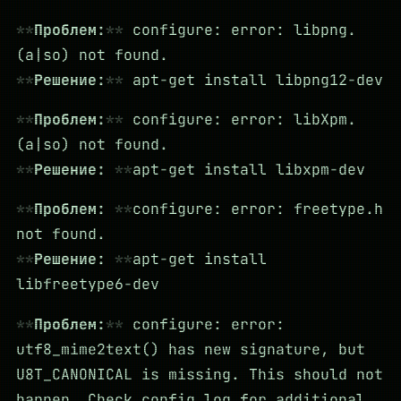
Проблем:
configure: error: libpng.
(a|so) not found.
Решение:
apt-get install libpng12-dev
Проблем:
configure: error: libXpm.
(a|so) not found.
Решение:
apt-get install libxpm-dev
Проблем:
configure: error: freetype.h
not found.
Решение:
apt-get install
libfreetype6-dev
Проблем:
configure: error:
utf8_mime2text() has new signature, but
U8T_CANONICAL is missing. This should not
happen. Check config.log for additional