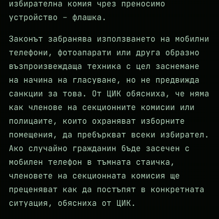
избирателна комия чрез преносимо
устройство – флашка.
Законът забранява използването на мобилни
телефони, фотоапарати или друга образно
възпроизвеждаща техника с цел заснемане
на начина на гласуване, но не предвижда
санкции за това. От ЦИК обясниха, че няма
как членове на секционните комисии или
полицаите, които охраняват изборните
помещения, да пребъркват всеки избирател.
Ако случайно гражданин бъде засечен с
мобилен телефон в тъмната стаичка,
членовете на секционната комисия ще
преценяват как да постъпят в конкретната
ситуация, обясниха от ЦИК.