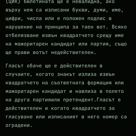
(ЦИК) бюлетината ще е невалидна, ако
върху нея са изписани букви, думи, име,
цифри, числа или е положен подпис в
нарушение на принципа за таен вот. Всяко
отбелязване извън квадратчето срещу име
на мажоритарен кандидат или партия, също
ще прави вотът недействителен.
Гласът обаче ще е действителен в
случаите, когато знакът излиза извън
квадратчето на съответната формация или
мажоритарен кандидат и навлиза в полето
на друга партияили претендент.Гласът е
действителен и когато квадратчето за
гласуване или изписаният в него номер са
оградени.