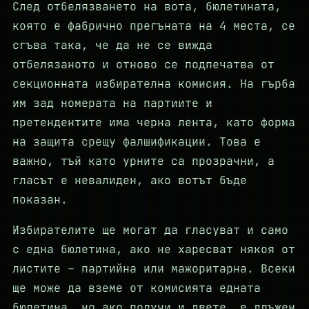
След отбелязването на вота, бюлетината,
която е фабрично прегъната на 4 места, се
сгъва така, че да не се вижда
отбелязаното и отново се подпечатва от
секционната избирателна комисия. На гърба
им зад номерата на партиите и
претендентите има черна лента, като форма
на защита срещу фалшификации. Това е
важно, тъй като урните са прозрачни, а
гласът е невалиден, ако вотът бъде
показан.
Избирателите ще могат да гласуват и само
с една бюлетина, ако не харесват някоя от
листите – партийна или мажоритарна. Всеки
ще може да вземе от комисията едната
бюлетина, но ако получи и двете, е длъжен