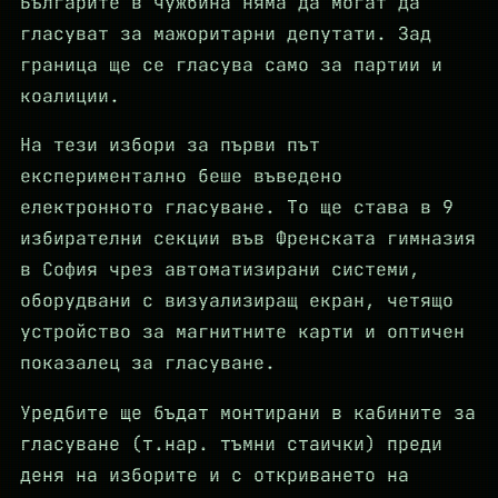
Българите в чужбина няма да могат да
гласуват за мажоритарни депутати. Зад
граница ще се гласува само за партии и
коалиции.
На тези избори за първи път
експериментално беше въведено
електронното гласуване. То ще става в 9
избирателни секции във Френската гимназия
в София чрез автоматизирани системи,
оборудвани с визуализиращ екран, четящо
устройство за магнитните карти и оптичен
показалец за гласуване.
Уредбите ще бъдат монтирани в кабините за
гласуване (т.нар. тъмни стаички) преди
деня на изборите и с откриването на