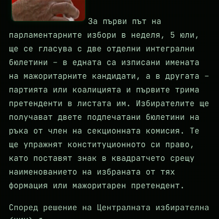
За първи път на
парламентарните избори в неделя, 5 юли,
ще се гласува с две отделни интегрални
бюлетини – в едната са изписани имената
на мажоритарните кандидати, а в другата –
партията или коалицията и първите трима
претенденти в листата им. Избирателите ще
получават двете подпечатани бюлетини на
ръка от член на секционната комисия. Те
ще упражнят конституционното си право,
като поставят знак в квадратчето срещу
наименованието на избраната от тях
формация или мажоритарен претендент.
Според решение на Централната избирателна