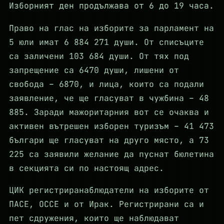
Изборният ден продължава от 6 до 19 часа.
Право на глас на изборите за парламент на
5 юли имат 6 884 271 души. От списъците
са заличени 103 684 души. От тях под
запрещение са 6470 души, лишени от
свобода – 6870, и лица, които са подали
заявление, че ще гласуват в чужбина – 48
885. Заради мажоритарния вот се очаква и
активен вътрешен изборен туризъм – 41 473
българи ще гласуват на друго място, а 73
225 са заявили желание да пуснат бюлетина
в секцията си по настоящ адрес.
ЦИК регистриранаблюдатели на изборите от
ПАСЕ, ОССЕ и от Ирак. Регистрирани са и
пет сдружения, които ще наблюдават