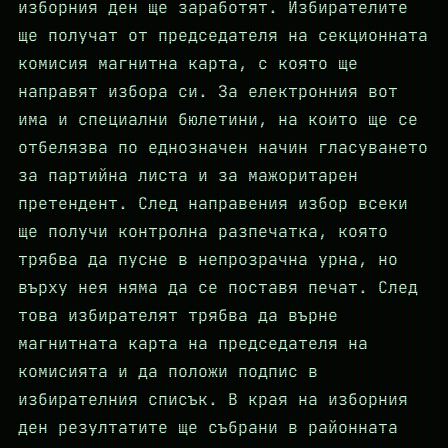
изборния ден ще заработят. Избирателите
ще получат от председателя на секционната
комисия магнитна карта, с която ще
направят избора си. За електронния вот
има и специални бюлетини, на които ще се
отбелязва по еднозначен начин гласуването
за партийна листа и за мажоритарен
претендент. След направения избор всеки
ще получи контролна разпечатка, която
трябва да пусне в непрозрачна урна, но
върху нея няма да се поставя печат. След
това избирателят трябва да върне
магнитната карта на председателя на
комисията и да положи подпис в
избирателния списък. В края на изборния
ден резултатите ще събрани в районната