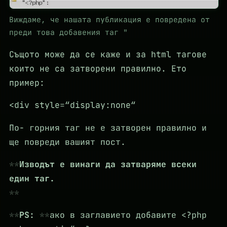
Виждаме, че нашата публикация е повредена от
преди това добавения таг "
Същото може да се каже и за html тагове
които не са затворени правилно. Ето
пример:
<div style=“display:none“
По- горния таг не е затворен правилно и
ще повреди вашият пост.
Изводът е винаги да затваряме всеки
един таг.
PS:
ако в заглавието добавите <?php