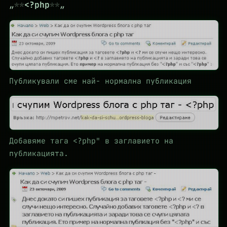
„
<?php
„
Публикували сме най- нормална публикация
Добавяме тага <?php" в заглавието на
публикацията.