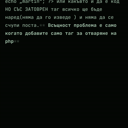
echo „martin“; ?> или какъвто и да е код
НО СЪС ЗАТОВРЕН таг всичко ще бъде
наред(няма да го изведе ) и няма да се
счупи поста.
Всъщност проблема е само
когато добавите само таг за отваряне на
php