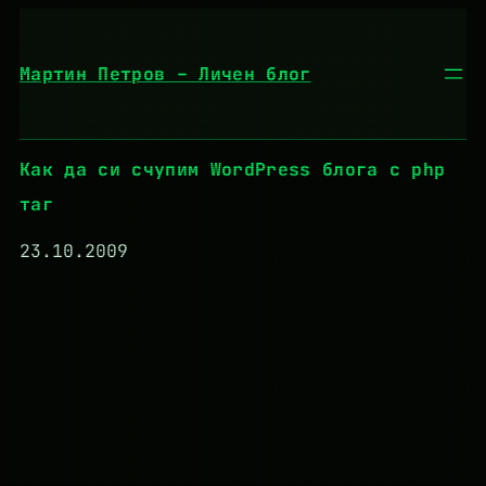
Към
съдържанието
Мартин Петров – Личен блог
Как да си счупим WordPress блога с php
таг
23.10.2009