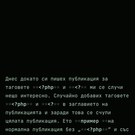
Днес докато си пишех публикация за
таговете
<?php
и
<?
ми се случи
нещо интересно. Случайно добавих таговете
<?php
и
<?
в заглавието на
публикацията и заради това се счупи
цялата публикация. Ето
пример
на
нормална публикация без „
<?php
“ и със