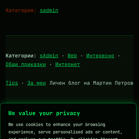
Категория:
sadmin
Категории:
sAdmin
·
Web
·
Интересно
·
Общи приказки
·
Интернет
Tips
·
За мен
Личен блог на Мартин Петров
We value your privacy
Полезни връзки:
DHStudio
KapkaMed
We use cookies to enhance your browsing
Личен блог на Мартин Петров
experience, serve personalised ads or content,