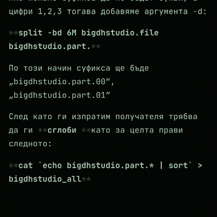
цифри 1,2,3 тогава добавяме аргумента -d:
split -bd 6M bigdhstudio.file
bigdhstudio.part.
По този начин суфикса ще бъде
„bigdhstudio.part.00“,
„bigdhstudio.part.01“
След като ги изпратим получателя трябва
да ги
сглоби
като за целта прави
следното:
cat `echo bigdhstudio.part.* | sort` >
bigdhstudio_all