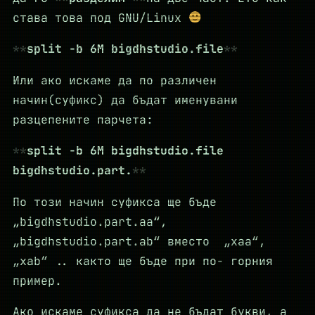
става това под GNU/Linux
split -b 6M bigdhstudio.file
Или ако искаме да по различен
начин(суфикс) да бъдат именувани
разцепените парчета:
split -b 6M bigdhstudio.file
bigdhstudio.part.
По този начин суфикса ще бъде
„bigdhstudio.part.aa“,
„bigdhstudio.part.ab“ вместо „xaa“,
„xab“ .. както ще бъде при по- горния
пример.
Ако искаме суфикса да не бъдат букви, а