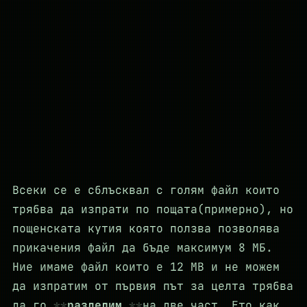
Всеки се е сблъсквал с голям файл които
трябва да изпрати по пощата(примерно), но
пощенската кутия която ползва позволява
прикачения файл да бъде максимум 8 МБ.
Ние имаме файл които е 12 MB и не можем
да изпратим от първия път за целта трябва
да го
разделим
на две част. Ето как