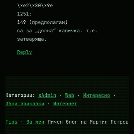
\xe2\x80\x9e
1251:
149 (предполагам)
са за „долна“ кавичка, т.е.
затваряща.
Reply
Категории:
sAdmin
·
Web
·
Интересно
·
Общи приказки
·
Интернет
Tips
·
За мен
Личен блог на Мартин Петров