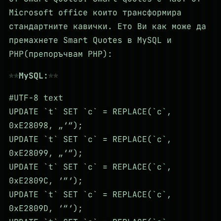
Microsoft office които трансформира
стандартните кавички. Ето Ви как може да
премахнете Smart Quotes в MySQL и
PHP(препоръчвам PHP):
MySQL:
#UTF-8 text
UPDATE `t` SET `c` = REPLACE(`c`,
0xE28098, „‘“);
UPDATE `t` SET `c` = REPLACE(`c`,
0xE28099, „‘“);
UPDATE `t` SET `c` = REPLACE(`c`,
0xE2809C, ‘“‘);
UPDATE `t` SET `c` = REPLACE(`c`,
0xE2809D, ‘“‘);