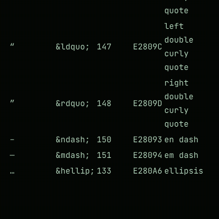
quote
left
double
“
&ldquo;
147
E2809C
curly
quote
right
double
”
&rdquo;
148
E2809D
curly
quote
–
&ndash;
150
E28093
en dash
—
&mdash;
151
E28094
em dash
…
&hellip;
133
E280A6
ellipsis