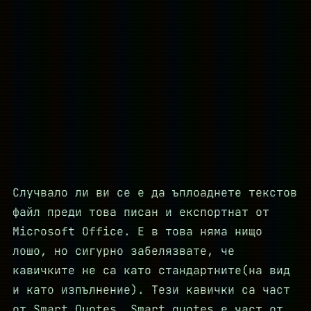
Случвало ли ви се е да ъплоаднете текстов
файл преди това писан и експортнат от
Microsoft Office. Е в това няма нищо
лошо, но сигурно забелязвате, че
кавичките не са като стандартните(на вид
и като изпълнение). Тези кавички са част
от Smart Quotes. Smart quotes е част от