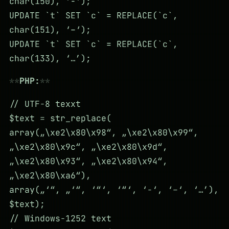
char(150), ‘-‘);
UPDATE `t` SET `c` = REPLACE(`c`,
char(151), ‘–‘);
UPDATE `t` SET `c` = REPLACE(`c`,
char(133), ‘…’);
PHP:
// UTF-8 texxt
$text = str_replace(
array(„\xe2\x80\x98“, „\xe2\x80\x99“,
„\xe2\x80\x9c“, „\xe2\x80\x9d“,
„\xe2\x80\x93“, „\xe2\x80\x94“,
„\xe2\x80\xa6“),
array(„‘“, „‘“, ‘“‘, ‘“‘, ‘-‘, ‘–‘, ‘…’),
$text);
// Windows-1252 text