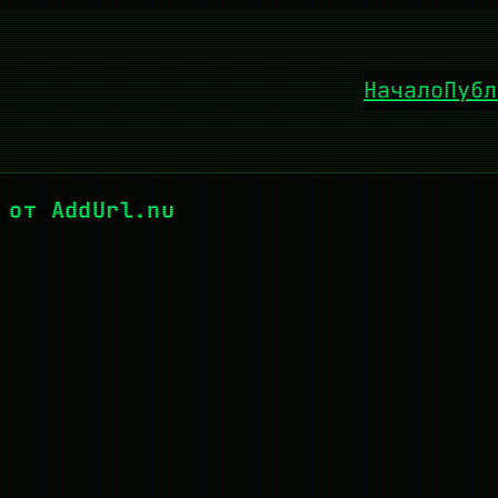
Начало
Публ
 от AddUrl.nu