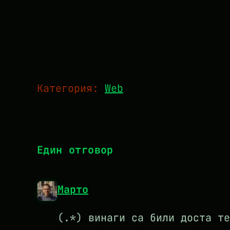
Категория:
Web
Един отговор
Марто
(.*) винаги са били доста те