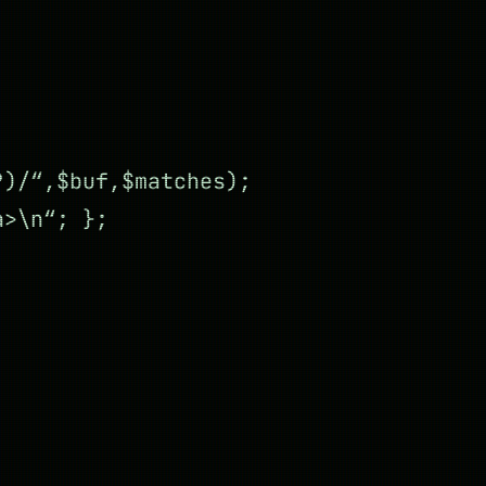
?)/“,$buf,$matches);
a>\n“; };