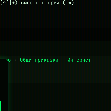
[^’]+) вместо втория (.*)
есно
·
Общи приказки
·
Интернет