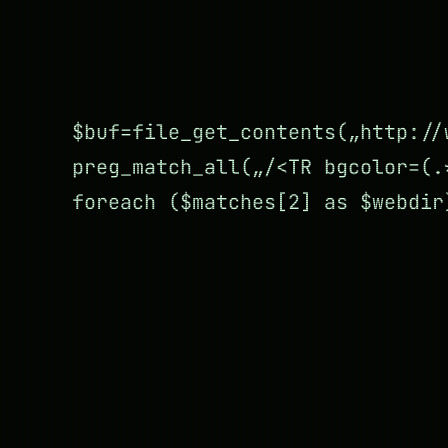
$buf=file_get_contents(„http://
preg_match_all(„/<TR bgcolor=(.
foreach ($matches[2] as $webdir