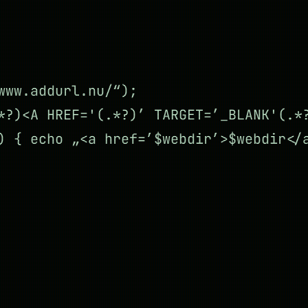
www.addurl.nu/“);
*?)<A HREF='(.*?)’ TARGET=’_BLANK'(.*
) { echo „<a href=’$webdir’>$webdir</