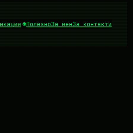
икации
Полезно
За мен
За контакти