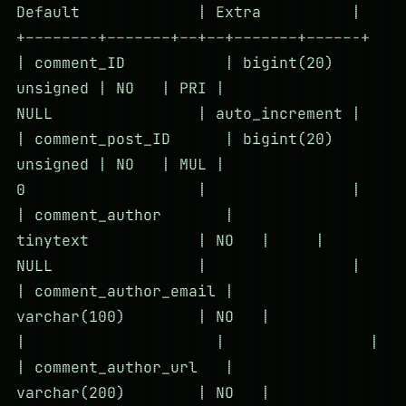
Default | Extra |
+–––––––-+–––––––+––+––+–––––––+–––––-+
| comment_ID | bigint(20)
unsigned | NO | PRI |
NULL | auto_increment |
| comment_post_ID | bigint(20)
unsigned | NO | MUL |
0 | |
| comment_author |
tinytext | NO | |
NULL | |
| comment_author_email |
varchar(100) | NO |
| | |
| comment_author_url |
varchar(200) | NO |