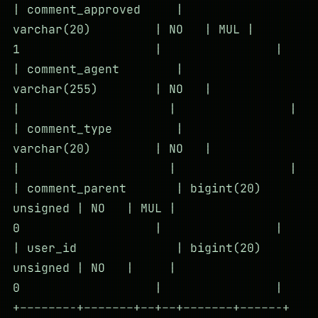
| comment_approved |
varchar(20) | NO | MUL |
1 | |
| comment_agent |
varchar(255) | NO |
| | |
| comment_type |
varchar(20) | NO |
| | |
| comment_parent | bigint(20)
unsigned | NO | MUL |
0 | |
| user_id | bigint(20)
unsigned | NO | |
0 | |
+–––––––-+–––––––+––+––+–––––––+–––––-+