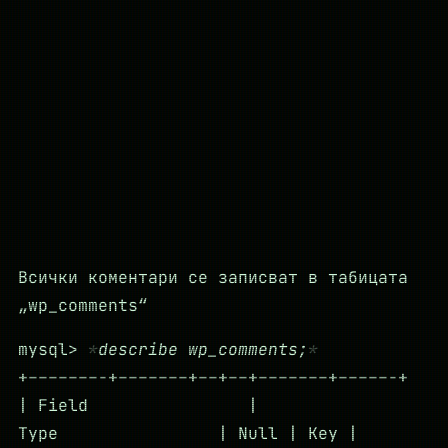
Всички коментари се записват в табицата
„wp_comments“
mysql>
describe wp_comments;
+–––––––-+–––––––+––+––+–––––––+–––––-+
| Field |
Type | Null | Key |