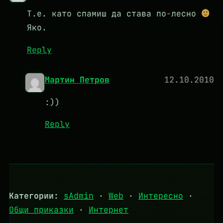
Т.е. като спамиш да става по-лесно
Яко.
Reply
Мартин Петров
12.10.2010
:))
Reply
Категории:
sAdmin
·
Web
·
Интересно
·
Общи приказки
·
Интернет