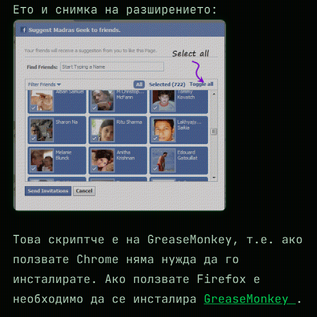
Ето и снимка на разширението:
Това скриптче е на GreaseMonkey, т.е. ако
ползвате Chrome няма нужда да го
инсталирате. Ако ползвате Firefox е
необходимо да се инсталира
GreaseMonkey
.