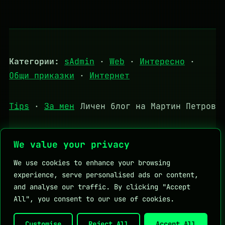
Категории:
sAdmin
·
Web
·
Интересно
·
Общи приказки
·
Интернет
Tips
·
За мен
Личен блог на Мартин Петров
We value your privacy
Полезни връзки:
DHStudio
KapkaMed
We use cookies to enhance your browsing
Личен блог на Мартин Петров
experience, serve personalised ads or content,
and analyse our traffic. By clicking "Accept
All", you consent to our use of cookies.
Customise
Reject All
Accept All