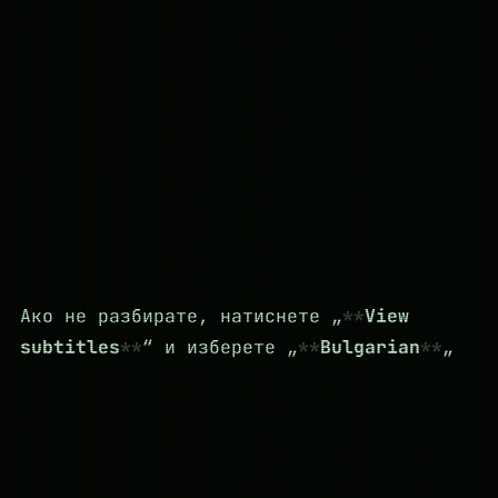
Ако не разбирате, натиснете „
View
subtitles
“ и изберете „
Bulgarian
„