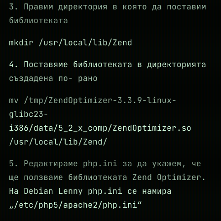
3. Правим директория в която да поставим
библиотеката
mkdir /usr/local/lib/Zend
4. Поставяме библиотеката в директорията
създадена по- рано
mv /tmp/ZendOptimizer-3.3.9-linux-
glibc23-
i386/data/5_2_x_comp/ZendOptimizer.so
/usr/local/lib/Zend/
5. Редактираме php.ini за да укажем, че
ще ползваме библиотеката Zend Optimizer.
На Debian Lenny php.ini се намира
„/etc/php5/apache2/php.ini“