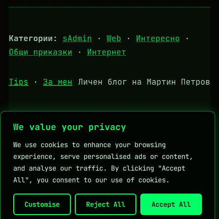
Категории:
sAdmin
·
Web
·
Интересно
·
Общи приказки
·
Интернет
Tips
·
За мен
Личен блог на Мартин Петров
We value your privacy
Полезни връзки:
DHStudio
KapkaMed
We use cookies to enhance your browsing
Личен блог на Мартин Петров
experience, serve personalised ads or content,
and analyse our traffic. By clicking "Accept
All", you consent to our use of cookies.
Customise
Reject All
Accept All