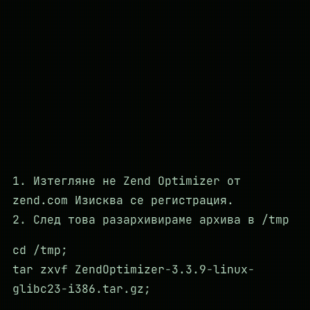
1. Изтегляне не Zend Optimizer от
zend.com Изисква се регистрация.
2. След това разархивираме архива в /tmp
cd /tmp;
tar zxvf ZendOptimizer-3.3.9-linux-
glibc23-i386.tar.gz;