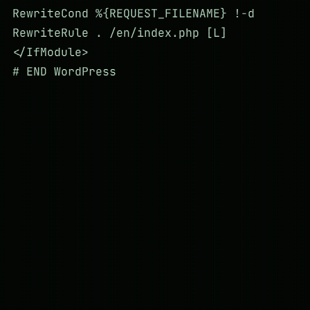
RewriteCond %{REQUEST_FILENAME} !-d
RewriteRule . /en/index.php [L]
</IfModule>
# END WordPress