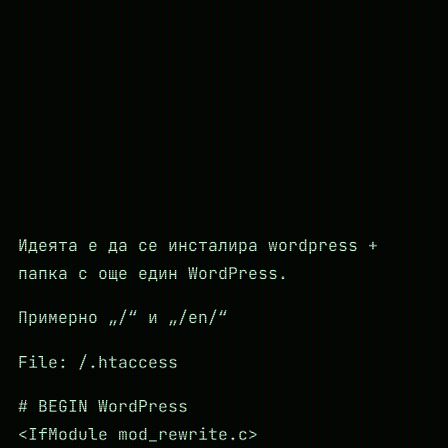
Идеята е да се инсталира wordpress +
папка с още един WordPress.
Примерно „/“ и „/en/“
File: /.htaccess
# BEGIN WordPress
<IfModule mod_rewrite.c>