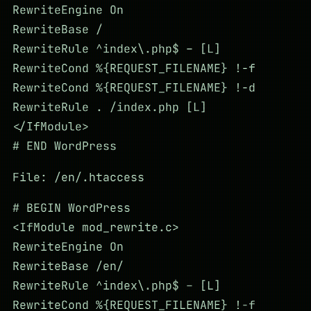
RewriteEngine On
RewriteBase /
RewriteRule ^index\.php$ – [L]
RewriteCond %{REQUEST_FILENAME} !-f
RewriteCond %{REQUEST_FILENAME} !-d
RewriteRule . /index.php [L]
</IfModule>
# END WordPress
File: /en/.htaccess
# BEGIN WordPress
<IfModule mod_rewrite.c>
RewriteEngine On
RewriteBase /en/
RewriteRule ^index\.php$ – [L]
RewriteCond %{REQUEST_FILENAME} !-f