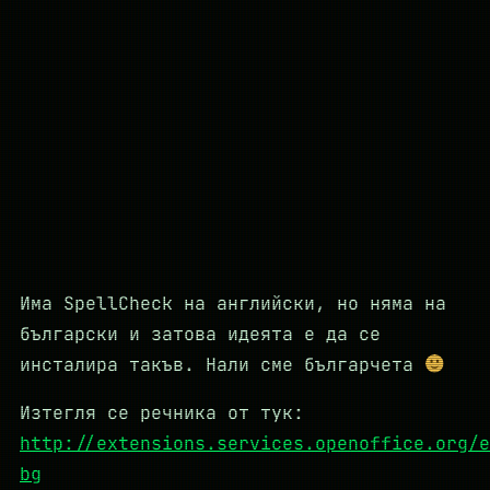
Има SpellCheck на английски, но няма на
български и затова идеята е да се
инсталира такъв. Нали сме българчета
Изтегля се речника от тук:
http://extensions.services.openoffice.org/e
bg