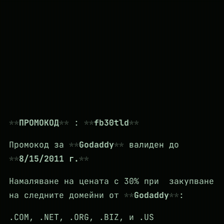
ПРОМОКОД
:
fb30tld
Промокод за
Godaddy
валиден до
8/15/2011 г.
Намаляване на цената с 30% при закупване
на следните домейни от
Godaddy
:
.COM, .NET, .ORG, .BIZ, и .US